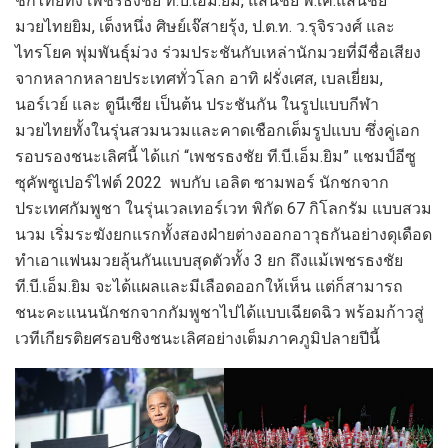
ชกไทยทั้ง เพชรธงชัย ที.บี.เอ็ม.ยิม, แสนชัย พี.เค.แสนชัย
มวยไทยยิม, เต็งหนึ่ง ศิษย์เจ๊สายรุ้ง, ป.ต.ท. ว.รุจิรวงศ์ และ
ไทรโยค พุ่มพันธุ์ม่วง ร่วมประชันกับเหล่านักมวยที่มีชื่อเสียง
จากหลากหลายประเทศทั่วโลก อาทิ ฝรั่งเศส, เบลเยี่ยม,
นอร์เวย์ และ ตูนีเซีย เป็นต้น ประชันกัน ในรูปแบบกีฬา
มวยไทยทั้งในรุ่นสวมนวมและคาดเชือกเต็มรูปแบบ ซึ่งคู่เอก
รอบรองชนะเลิศนี้ ได้แก่ “เพชรธงชัย ที.บี.เอ็ม.ยิม” แชมป์อีซู
ซุคัพซูเปอร์ไฟต์ 2022 พบกับ เอลิต ซามพอร์ นักชกจาก
ประเทศกัมพูชา ในรุ่นเวลเทอร์เวท พิกัด 67 กิโลกรัม แบบสวม
นวม เริ่มระฆังยกแรกทั้งสองฝ่ายต่างออกอาวุธกันอย่างดุเดือด
ทำเอาแฟนมวยลุ้นกันแบบสุดตัวทั้ง 3 ยก ถึงแม้เพชรธงชัย
ที.บี.เอ็ม.ยิม จะได้แผลและมีเลือดออกให้เห็น แต่ก็สามารถ
ชนะคะแนนนักชกจากกัมพูชาไปได้แบบเฉียดฉิว พร้อมก้าวสู่
เวทีเกียรติยศรอบชิงชนะเลิศอย่างเต็มภาคภูมิปลายปีนี้