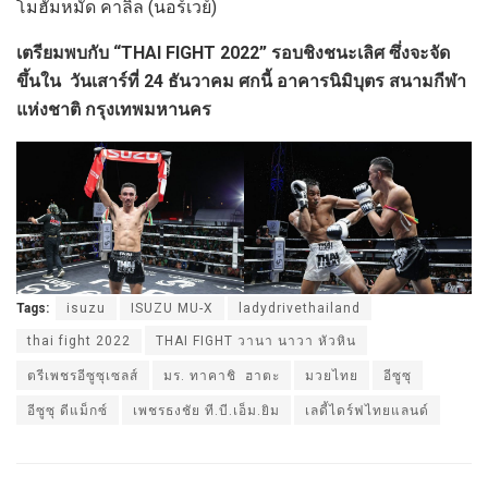
โมฮัมหมัด คาลิล (นอร์เวย์)
เตรียมพบกับ “THAI FIGHT 2022” รอบชิงชนะเลิศ ซึ่งจะจัด
ขึ้นใน วันเสาร์ที่ 24 ธันวาคม ศกนี้ อาคารนิมิบุตร สนามกีฬา
แห่งชาติ กรุงเทพมหานคร
Tags:
isuzu
ISUZU MU-X
ladydrivethailand
thai fight 2022
THAI FIGHT วานา นาวา หัวหิน
ตรีเพชรอีซูซุเซลส์
มร. ทาคาชิ ฮาตะ
มวยไทย
อีซูซุ
อีซูซุ ดีแม็กซ์
เพชรธงชัย ที.บี.เอ็ม.ยิม
เลดี้ไดร์ฟไทยแลนด์