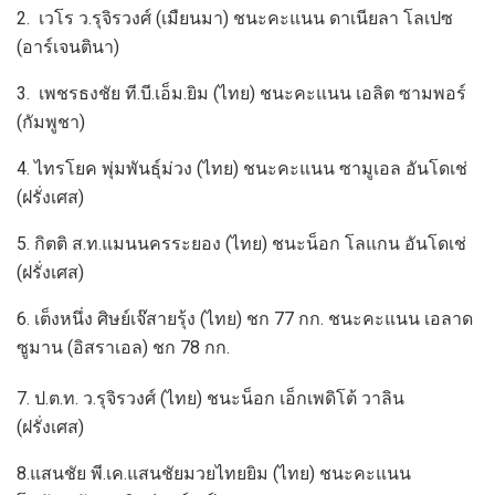
2. เวโร ว.รุจิรวงศ์ (เมืยนมา) ชนะคะแนน ดาเนียลา โลเปซ
(อาร์เจนตินา)
3. เพชรธงชัย ที.บี.เอ็ม.ยิม (ไทย) ชนะคะแนน เอลิต ซามพอร์
(กัมพูชา)
4. ไทรโยค พุ่มพันธุ์ม่วง (ไทย) ชนะคะแนน ซามูเอล อันโดเช่
(ฝรั่งเศส)
5. กิตติ ส.ท.แมนนครระยอง (ไทย) ชนะน็อก โลแกน อันโดเช่
(ฝรั่งเศส)
6. เต็งหนึ่ง ศิษย์เจ๊สายรุ้ง (ไทย) ชก 77 กก. ชนะคะแนน เอลาด
ซูมาน (อิสราเอล) ชก 78 กก.
7. ป.ต.ท. ว.รุจิรวงศ์ (ไทย) ชนะน็อก เอ็กเพดิโต้ วาลิน
(ฝรั่งเศส)
8.แสนชัย พี.เค.แสนชัยมวยไทยยิม (ไทย) ชนะคะแนน