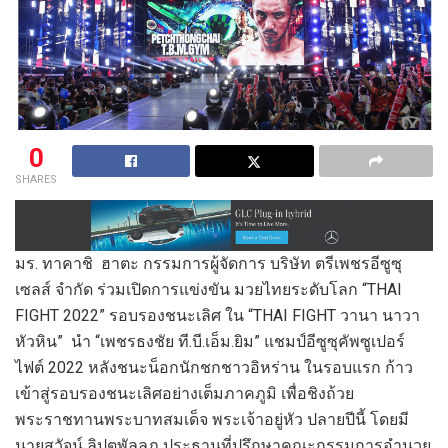
0
SHARES
มร. ทาคาชิ ฮาตะ กรรมการผู้จัดการ บริษัท ตรีเพชรอีซูซุ
เซลส์ จำกัด ร่วมเปิดการแข่งขัน มวยไทยระดับโลก “THAI
FIGHT 2022” รอบรองชนะเลิศ ใน “THAI FIGHT วานา นาวา
หัวหิน” นำ “เพชรธงชัย ที.บี.เอ็ม.ยิม” แชมป์อีซูซุคัพซูเปอร์
ไฟต์ 2022 หลังชนะน็อกนักชกชาวอิหร่าน ในรอบแรก ก้าว
เข้าสู่รอบรองชนะเลิศอย่างเต็มภาคภูมิ เพื่อชิงถ้วย
พระราชทานพระบาทสมเด็จ พระเจ้าอยู่หัว ปลายปีนี้ โดยมี
นายสุวัจน์ ลิปตพัลลภ ประธานที่ปรึกษาคณะกรรมการอำนวย