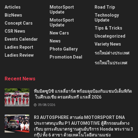
Articles
MotorSport
Road Trip
Update
BizNews
Technology
MotorSport
Update
Concept Cars
Update
Tips & Tricks
CSR News
New Cars
Uncategorized
Events Calendar
News
Variety News
Ladies Report
Photo Gallery
รถใหม่ต่างประเทศ
Ladies Review
Promotion Deal
รถใหม่ในประเทศ
Recent News
ทีมมิตซูบิชิ แรลลี่อาร์ต พร้อมลุยป้องกันแชมป์เต็มพิกัด
ในศึกเอเชีย ครอสคันทรี แรลลี่ 2026
09/08/2026
R3 AUTOSPHERE สานต่อ MOTORSPORT DNA
ประกาศหนุนทีม P1 AUTOMOTIVE สู้ศึกรถยนต์ทาง
เรียบ ยกระดับมาตรฐานศูนย์บริการ Honda พระราม 3
กรุ๊ป ทั้ง 6 สาขา ด้วยเทคโนโลยีสนามแข่ง