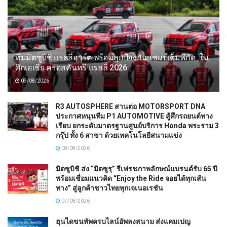
ทีมมิตซูบิชิ แรลลี่อาร์ต พร้อมลุยป้องกันแชมป์เต็มพิกัด ใน
ศึกเอเชีย ครอสคันทรี แรลลี่ 2026
09/08/2026
R3 AUTOSPHERE สานต่อ MOTORSPORT DNA
ประกาศหนุนทีม P1 AUTOMOTIVE สู้ศึกรถยนต์ทาง
เรียบ ยกระดับมาตรฐานศูนย์บริการ Honda พระราม 3
กรุ๊ป ทั้ง 6 สาขา ด้วยเทคโนโลยีสนามแข่ง
08/08/2026
มิตซูบิชิ ส่ง “มิตซูรุ” รีเฟรชภาพลักษณ์แบรนด์รับ 65 ปี
พร้อมเชื่อมแนวคิด “Enjoy the Ride จอยได้ทุกเส้น
ทาง” สู่ลูกค้าชาวไทยทุกเจเนอเรชัน
07/08/2026
ฮุนไดขนทัพครบไลน์อัพลงสนาม ส่งแคมเปญ