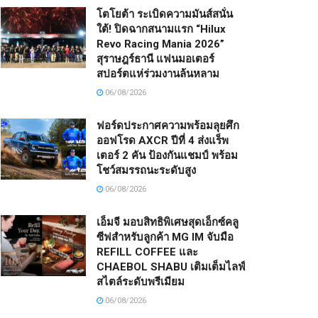
โตโยต้า ระเบิดความมันส์สนั่น
ใต้! ปิดฉากสนามแรก “Hilux
Revo Racing Mania 2026”
สุราษฎร์ธานี แฟนมอเตอร์
สปอร์ตแห่ร่วมงานล้นหลาม
06/08/2026
ฟอร์ดประกาศความพร้อมลุยศึก
ออฟโรด AXCR ปีที่ 4 ส่งแร็พ
เตอร์ 2 คัน ป้องกันแชมป์ พร้อม
โชว์สมรรถนะระดับสูง
06/08/2026
เอ็มจี มอบสิทธิพิเศษสุดเอ็กซ์คลู
ซีฟสำหรับลูกค้า MG IM จับมือ
REFILL COFFEE และ
CHAEBOL SHABU เติมเต็มไลฟ์
สไตล์ระดับพรีเมียม
06/08/2026