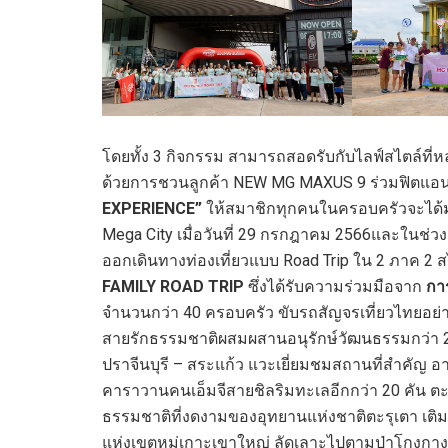
โดยทั้ง 3 กิจกรรม สามารถสอดรับกับไลฟ์สไตล์ที่
ด้วยการชวนลูกค้า NEW MG MAXUS 9 ร่วมฟิตแอ
EXPERIENCE”
ให้สมาชิกทุกคนในครอบครัวจะได้มา
Mega City เมื่อวันที่ 29 กรกฎาคม 2566และในช่ว
ออกเดินทางท่องเที่ยวแบบ Road Trip ใน 2 ภาค 2
FAMILY ROAD TRIP
ซึ่งได้รับความร่วมมือจาก
กา
จำนวนกว่า 40 ครอบครัว ขับรถสัญจรเที่ยวไทยอย่าง
สายรักธรรมชาติผสมผสานอนุรักษ์วัฒนธรรมกว่า 20
ปราจีนบุรี – สระแก้ว แวะเยี่ยมชมสถานที่สำคั
คาราวานคนเอ็มจีสายชิลริมทะเลอีกกว่า 20 คัน ตะลุ
ธรรมชาติที่งดงามของอุทยานแห่งชาติตะรุเตา เติม
แห่งเขตหมู่เกาะเขาใหญ่ ลัดเลาะไปตามป่าโกงก