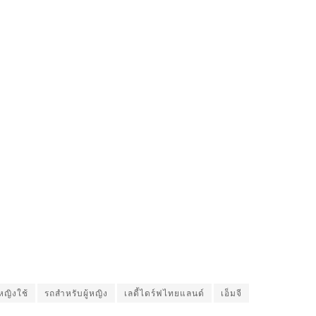
้หญิงใช้
รถสำหรับผู้หญิง
เลดี้ไดร์ฟไทยแลนด์
เอ็มจี