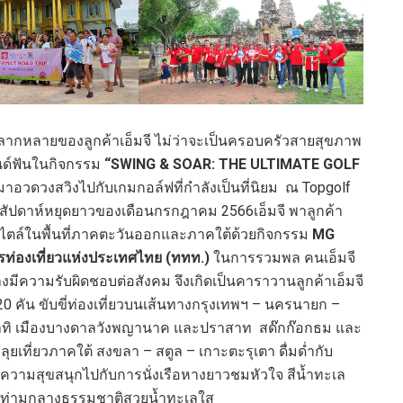
หลากหลายของลูกค้าเอ็มจี ไม่ว่าจะเป็นครอบครัวสายสุขภาพ
นด์ฟันในกิจกรรม
“SWING & SOAR: THE ULTIMATE GOLF
อวดวงสวิงไปกับเกมกอล์ฟที่กำลังเป็นที่นิยม ณ Topgolf
งสัปดาห์หยุดยาวของเดือนกรกฎาคม 2566เอ็มจี พาลูกค้า
 สไตล์ในพื้นที่ภาคตะวันออกและภาคใต้ด้วยกิจกรรม
MG
รท่องเที่ยวแห่งประเทศไทย (ททท.)
ในการรวมพล คนเอ็มจี
มีความรับผิดชอบต่อสังคม จึงเกิดเป็นคาราวานลูกค้าเอ็มจี
 คัน ขับขี่ท่องเที่ยวบนเส้นทางกรุงเทพฯ – นครนายก –
ญ อาทิ เมืองบางดาลวังพญานาค และปราสาท สด๊กก๊อกธม และ
ยเที่ยวภาคใต้ สงขลา – สตูล – เกาะตะรุเตา ดื่มด่ำกับ
ความสุขสนุกไปกับการนั่งเรือหางยาวชมหัวใจ สีน้ำทะเล
างท่ามกลางธรรมชาติสวยน้ำทะเลใส