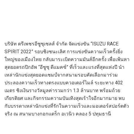
บริษัท ตรีเพชรอีซูซุเซลส์ จำกัด จัดแข่งขัน “ISUZU RACE
SPIRIT 2022” รอบชิงชนะเลิศ การแข่งขันความเร็วครั้งยิ่ง
ใหญ่ของเมืองไทย กลับมาระเบิดความมันส์อีกครั้ง เพื่อเฟ้นหา
สุดยอดรถปิกอัพ “อีซูซุ ดีแมคซ์” ที่เร็วและแรงที่สุดแห่งปี นำ
เหล่านักแข่งสุดยอดแชมป์จากสนามรอบคัดเลือกมาร่วม
ประลองความเร็วทางตรงแบบควอเตอร์ไมล์ ระยะทาง 402
เมตร ชิงเงินรางวัลมูลค่ารวมกว่า 1.3 ล้านบาท พร้อมถ้วย
เกียรติยศ และกิจกรรมความบันเทิงสุดเร้าใจอีกมากมาย พบ
กับบรรดาเหล่านักแข่งที่รักในความเร็วและมอเตอร์สปอร์ตตัว
จริง ณ สนามบางกอกแดร็ก อเวนิว คลอง 5 ปทุมธานี