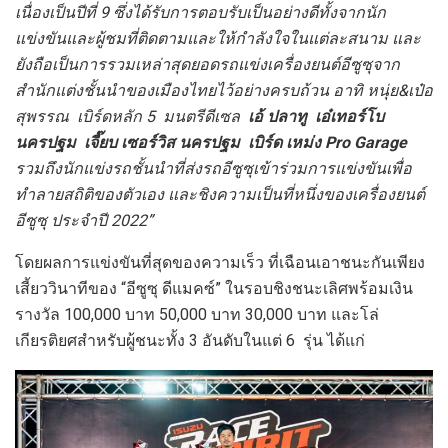
เนื่องเป็นปีที่ 9 ซึ่งได้รับการตอบรับเป็นอย่างดีทั้งจากนัก
แข่งขันและผู้ชมที่ติดตามและให้กำลังใจในแต่ละสนาม และ
ยังถือเป็นการรวมเหล่าสุดยอดรถแข่งเครื่องยนต์อีซูซุจาก
สำนักแต่งชั้นนำของเมืองไทยไว้อย่างครบถ้วน อาทิ หนุ่ย&เป๋อ
สุพรรณ เบิร์ดหลัก 5 มนตรีดีเซล
เอ้ ปลาทู เอ๋เทอร์โบ
นครปฐม เจี๊ยบ เซอร์วิส นครปฐม เบิร์ด เหม่ง Pro Garage
รวมถึงนักแข่งรถชั้นนำที่ส่งรถอีซูซุเข้าร่วมการแข่งขันเพื่อ
ทำลายสถิติของตัวเอง และชิงความเป็นที่หนึ่งของเครื่องยนต์
อีซูซุ ประจำปี 2022”
โดยผลการแข่งขันที่สุดของความเร็ว ที่เฉือนเอาชนะกันเพียง
เสี้ยววินาทีของ “อีซูซุ ดีแมคซ์” ในรอบชิงชนะเลิศพร้อมเงิน
รางวัล 100,000 บาท 50,000 บาท 30,000 บาท และโล่
เกียรติยศสำหรับผู้ชนะทั้ง 3 อันดับในแต่ 6 รุ่น ได้แก่