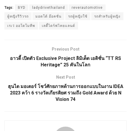
Tags:
BYD
ladydrivethailand
reverautomotive
ผู้หญิงรีวิวรถ
มอตโต้ อ๊อคชั่น
รถผู้หญิงใช้
รถสำหรับผู้หญิง
เรเว่ ออโตโมทีพ
เลดี้ไดร์ฟไทยแลนด์
Previous Post
อาวดี้ เปิดตัว Exclusive Project ลิมิเต็ด เอดิชั่น “TT RS
Heritage” 25 คันในโลก
Next Post
ฮุนได มอเตอร์ โชว์ศักยภาพด้านการออกแบบในงาน IDEA
2023 คว้า 6 รางวัลเกียรติยศ รวมถึง Gold Award ด้วย N
Vision 74