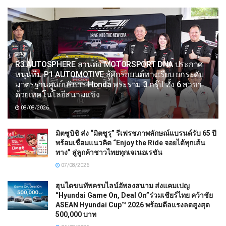
R3 AUTOSPHERE สานต่อ MOTORSPORT DNA ประกาศ
หนุนทีม P1 AUTOMOTIVE สู้ศึกรถยนต์ทางเรียบ ยกระดับ
มาตรฐานศูนย์บริการ Honda พระราม 3 กรุ๊ป ทั้ง 6 สาขา
ด้วยเทคโนโลยีสนามแข่ง
08/08/2026
มิตซูบิชิ ส่ง “มิตซูรุ” รีเฟรชภาพลักษณ์แบรนด์รับ 65 ปี
พร้อมเชื่อมแนวคิด “Enjoy the Ride จอยได้ทุกเส้น
ทาง” สู่ลูกค้าชาวไทยทุกเจเนอเรชัน
07/08/2026
ฮุนไดขนทัพครบไลน์อัพลงสนาม ส่งแคมเปญ
“Hyundai Game On, Deal On”ร่วมเชียร์ไทย คว้าชัย
ASEAN Hyundai Cup™ 2026 พร้อมดีลแรงลดสูงสุด
500,000 บาท