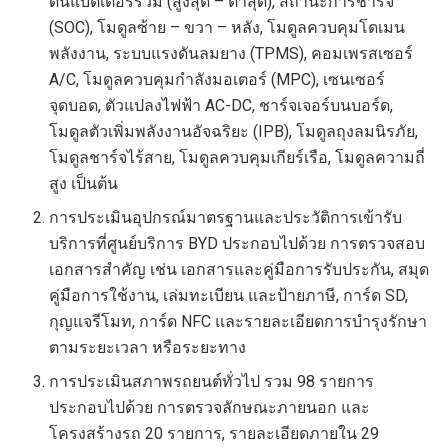
ดันแบตเตอรี่รวม (สูงสุด – ต่ำสุด), สถานะการชาร์จ
(SOC), โมดูลซ้าย – ขวา – หลัง, โมดูลควบคุมโดเมน
พลังงาน, ระบบแรงดันลมยาง (TPMS), คอมเพรสเซอร์
A/C, โมดูลควบคุมกำลังมอเตอร์ (MPC), เซนเซอร์
จุดบอด, ตัวแปลงไฟฟ้า AC-DC, ชาร์จเจอร์บนบอร์ด,
โมดูลตัวเพิ่มพลังงานอัจฉริยะ (IPB), โมดูลถุงลมนิรภัย,
โมดูลชาร์จไร้สาย, โมดูลควบคุมเกียร์เรือ, โมดูลความถี่
สูง เป็นต้น
การประเมินอุปกรณ์มาตรฐานและประวัติการเข้ารับ
บริการที่ศูนย์บริการ BYD ประกอบไปด้วย การตรวจสอบ
เอกสารสำคัญ เช่น เอกสารและคู่มือการรับประกัน, สมุด
คู่มือการใช้งาน, เล่มทะเบียน และป้ายภาษี, การ์ด SD,
กุญแจรีโมท, การ์ด NFC และรายละเอียดการบำรุงรักษา
ตามระยะเวลา หรือระยะทาง
การประเมินสภาพรถยนต์ทั่วไป รวม 98 รายการ
ประกอบไปด้วย การตรวจลักษณะภายนอก และ
โครงสร้างรถ 20 รายการ, รายละเอียดภายใน 29