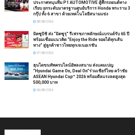
ประกาศหนุนทีม P1 AUTOMOTIVE สู้ศึกรถยนต์ทาง
เรียบ ยกระดับมาตรฐานศูนย์บริการ Honda พระราม 3
กรุ๊ป ทั้ง 6 สาขา ด้วยเทคโนโลยีสนามแข่ง
08/08/2026
มิตซูบิชิ ส่ง “มิตซูรุ” รีเฟรชภาพลักษณ์แบรนด์รับ 65 ปี
พร้อมเชื่อมแนวคิด “Enjoy the Ride จอยได้ทุกเส้น
ทาง” สู่ลูกค้าชาวไทยทุกเจเนอเรชัน
07/08/2026
ฮุนไดขนทัพครบไลน์อัพลงสนาม ส่งแคมเปญ
“Hyundai Game On, Deal On”ร่วมเชียร์ไทย คว้าชัย
ASEAN Hyundai Cup™ 2026 พร้อมดีลแรงลดสูงสุด
500,000 บาท
06/08/2026