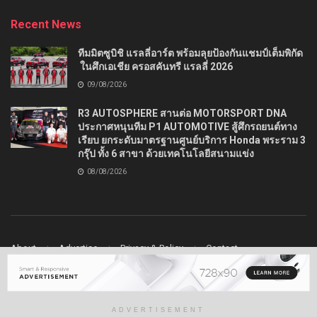
Recent News
ทีมมิตซูบิชิ แรลลี่อาร์ต พร้อมลุยป้องกันแชมป์เต็มพิกัด
ในศึกเอเชีย ครอสคันทรี แรลลี่ 2026
09/08/2026
R3 AUTOSPHERE สานต่อ MOTORSPORT DNA
ประกาศหนุนทีม P1 AUTOMOTIVE สู้ศึกรถยนต์ทาง
เรียบ ยกระดับมาตรฐานศูนย์บริการ Honda พระราม 3
กรุ๊ป ทั้ง 6 สาขา ด้วยเทคโนโลยีสนามแข่ง
08/08/2026
About
Advertise
Privacy & Policy
Contact
© 2022
Ladydrive
- Premium WordPress news & magazine theme by
Jegtheme
.
ADVERTISEMENT