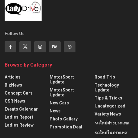
Follow Us
Browse by Category
Articles
MotorSport
Road Trip
Update
BizNews
Technology
MotorSport
Update
Concept Cars
Update
Tips & Tricks
CSR News
New Cars
Uncategorized
Events Calendar
News
Variety News
Ladies Report
Photo Gallery
รถใหม่ต่างประเทศ
Ladies Review
Promotion Deal
รถใหม่ในประเทศ