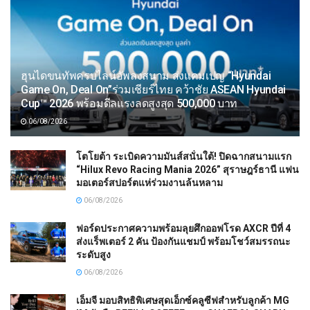
ฮุนไดขนทัพครบไลน์อัพลงสนาม ส่งแคมเปญ “Hyundai
Game On, Deal On”ร่วมเชียร์ไทย คว้าชัย ASEAN Hyundai
Cup™ 2026 พร้อมดีลแรงลดสูงสุด 500,000 บาท
06/08/2026
โตโยต้า ระเบิดความมันส์สนั่นใต้! ปิดฉากสนามแรก
“Hilux Revo Racing Mania 2026” สุราษฎร์ธานี แฟน
มอเตอร์สปอร์ตแห่ร่วมงานล้นหลาม
06/08/2026
ฟอร์ดประกาศความพร้อมลุยศึกออฟโรด AXCR ปีที่ 4
ส่งแร็พเตอร์ 2 คัน ป้องกันแชมป์ พร้อมโชว์สมรรถนะ
ระดับสูง
06/08/2026
เอ็มจี มอบสิทธิพิเศษสุดเอ็กซ์คลูซีฟสำหรับลูกค้า MG