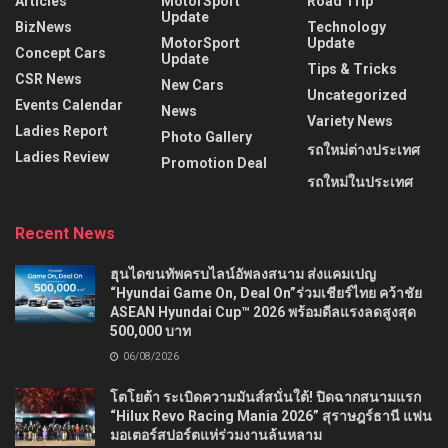
Articles
MotorSport
Road Trip
Update
BizNews
Technology
MotorSport
Update
Concept Cars
Update
Tips & Tricks
CSR News
New Cars
Uncategorized
Events Calendar
News
Variety News
Ladies Report
Photo Gallery
รถใหม่ต่างประเทศ
Ladies Review
Promotion Deal
รถใหม่ในประเทศ
Recent News
ฮุนไดขนทัพครบไลน์อัพลงสนาม ส่งแคมเปญ
“Hyundai Game On, Deal On”ร่วมเชียร์ไทย คว้าชัย
ASEAN Hyundai Cup™ 2026 พร้อมดีลแรงลดสูงสุด
500,000 บาท
06/08/2026
โตโยต้า ระเบิดความมันส์สนั่นใต้! ปิดฉากสนามแรก
“Hilux Revo Racing Mania 2026” สุราษฎร์ธานี แฟน
มอเตอร์สปอร์ตแห่ร่วมงานล้นหลาม