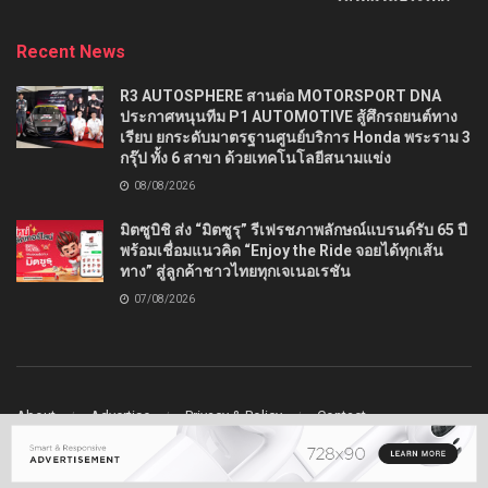
Recent News
R3 AUTOSPHERE สานต่อ MOTORSPORT DNA
ประกาศหนุนทีม P1 AUTOMOTIVE สู้ศึกรถยนต์ทาง
เรียบ ยกระดับมาตรฐานศูนย์บริการ Honda พระราม 3
กรุ๊ป ทั้ง 6 สาขา ด้วยเทคโนโลยีสนามแข่ง
08/08/2026
มิตซูบิชิ ส่ง “มิตซูรุ” รีเฟรชภาพลักษณ์แบรนด์รับ 65 ปี
พร้อมเชื่อมแนวคิด “Enjoy the Ride จอยได้ทุกเส้น
ทาง” สู่ลูกค้าชาวไทยทุกเจเนอเรชัน
07/08/2026
About
Advertise
Privacy & Policy
Contact
© 2022
Ladydrive
- Premium WordPress news & magazine theme by
Jegtheme
.