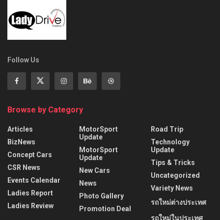
Follow Us
Browse by Category
Articles
MotorSport
Road Trip
Update
BizNews
Technology
MotorSport
Update
Concept Cars
Update
Tips & Tricks
CSR News
New Cars
Uncategorized
Events Calendar
News
Variety News
Ladies Report
Photo Gallery
รถใหม่ต่างประเทศ
Ladies Review
Promotion Deal
รถใหม่ในประเทศ