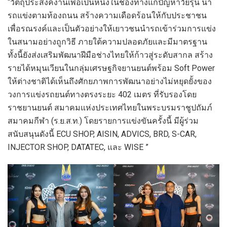
“วัตถุประสงค์งานเพื่อเป็นหนึ่งในช่องทางแก้ปัญหาวัยรุ่น นำ
รถแข่งตามท้องถนน สร้างความเดือดร้อนให้กับประชาชน
เพื่อรณรงค์และเป็นตัวอย่างให้เยาวชนนำรถเข้าร่วมการแข่ง
ในสนามอย่างถูกวิธี ภายใต้ความปลอดภัยและมีมาตรฐาน
ทั้งนี้ยังส่งเสริมพัฒนาฝีมือช่างไทยให้ก้าวสู่ระดับสากล สร้าง
รายได้หมุนเวียนในกลุ่มเศรษฐกิจยานยนต์พร้อม Soft Power
ให้ต่างชาติได้เห็นถึงศักยภาพการพัฒนาอย่างไม่หยุดยั้งของ
วงการแข่งรถยนต์ทางตรงระยะ 402 เมตร ที่รับรองโดย
ราชยานยนต์ สมาคมแห่งประเทศไทยในพระบรมราชูปถัมภ์
สมาคมกีฬา (ร.ย.ส.ท.) โดยรายการแข่งขันครั้งนี้ มีผู้ร่วม
สนับสนุนดังนี้ ECU SHOP, AISIN, ADVICS, BRD, S-CAR,
INJECTOR SHOP, DATATEC, และ WISE ”