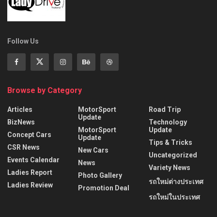
Follow Us
Browse by Category
Articles
MotorSport
Road Trip
Update
BizNews
Technology
MotorSport
Update
Concept Cars
Update
Tips & Tricks
CSR News
New Cars
Uncategorized
Events Calendar
News
Variety News
Ladies Report
Photo Gallery
รถใหม่ต่างประเทศ
Ladies Review
Promotion Deal
รถใหม่ในประเทศ