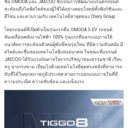
ชื่อ OMODA และ JAECOO ซึ่งเป็นการพัฒนาแบรนด์รถยนต์
สะท้อนถึงไลฟ์สไตล์ของผู้ใช้ได้อย่างตอบโจทย์ทั้งฟังก์ชันและ
ดีไซน และควบรวมกับ เทคโนโลยีล่าสุดของ Chery Group
โดยรถยนต์ที่เปิดตัวเป็นรุ่นแรกคือ OMODA 5 EV รถยนต์
ขับเคลื่อนพลังงานไฟฟ้า 100% รุ่นแรกที่ออกแบบภายใต้
แนวคิดการสะท้อนตัวตนผู้ขับขี่คนรุ่นใหม่ ที่มีความทันสมัย มี
สไตล์และชื่นชอบเทคโนโลยีแห่งอนาคต ในขณะที่แบรนด์
JAECOO ได้รับแรงบันดาลใจจากปรัชญาของธรรมชาติ เรียบ
หรู น่าเกรงขาม เปี่ยมไปด้วยเทคโนโลยีสุดทรงพลังที่สามารถ
ขับขี่ได้ในทุกสภาพภูมิประเทศ ผ่านการออกแบบภายในที่มี
ความประณีต ความซับซ้อน และแข็งแรง