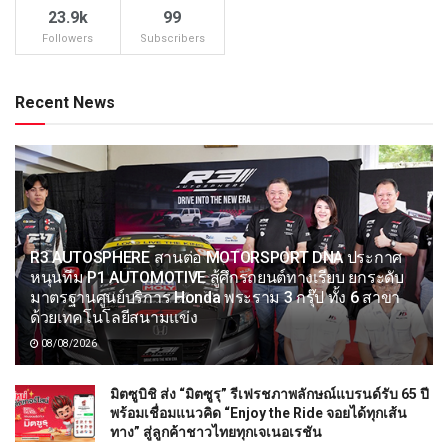
23.9k
99
Followers
Subscribers
Recent News
R3 AUTOSPHERE สานต่อ MOTORSPORT DNA ประกาศ
หนุนทีม P1 AUTOMOTIVE สู้ศึกรถยนต์ทางเรียบ ยกระดับ
มาตรฐานศูนย์บริการ Honda พระราม 3 กรุ๊ป ทั้ง 6 สาขา
ด้วยเทคโนโลยีสนามแข่ง
08/08/2026
มิตซูบิชิ ส่ง “มิตซูรุ” รีเฟรชภาพลักษณ์แบรนด์รับ 65 ปี
พร้อมเชื่อมแนวคิด “Enjoy the Ride จอยได้ทุกเส้น
ทาง” สู่ลูกค้าชาวไทยทุกเจเนอเรชัน