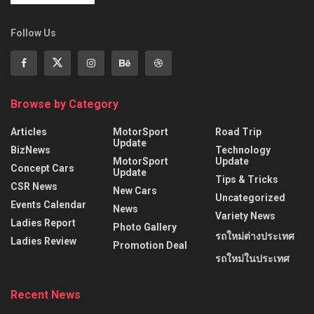
Follow Us
Browse by Category
Articles
MotorSport
Road Trip
Update
BizNews
Technology
MotorSport
Update
Concept Cars
Update
Tips & Tricks
CSR News
New Cars
Uncategorized
Events Calendar
News
Variety News
Ladies Report
Photo Gallery
รถใหม่ต่างประเทศ
Ladies Review
Promotion Deal
รถใหม่ในประเทศ
Recent News