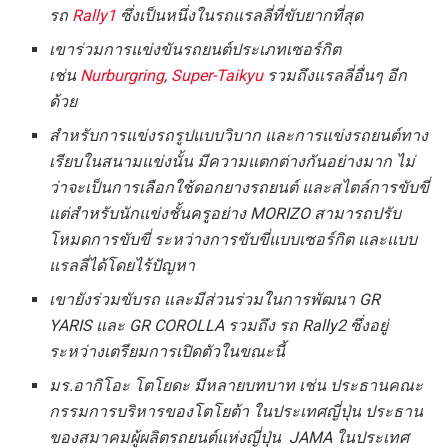
รถ
Rally1
ซึ่งเป็นหนึ่งในรถแรลลี่ที่ขับยากที่สุด
เขาร่วมการแข่งขันรถยนต์ประเภทเซอร์กิต
เช่น
Nurburgring
,
Super-Taikyu
รวมถึงแรลลี่อื่นๆ อีก
ด้วย
สำหรับการแข่งรถรูปแบบวิบาก และการแข่งรถยนต์ทาง
เรียบในสนามแข่งนั้น มีความแตกต่างกันอย่างมาก ไม่
ว่าจะเป็นการเลือกใช้ดอกยางรถยนต์ และสไตล์การขับขี่
แต่สำหรับนักแข่งชั้นครูอย่าง
MORIZO สามารถปรับ
โหมดการขับขี่ ระหว่างการขับขี่แบบเซอร์กิต และแบบ
แรลลี่ได้โดยไร้ปัญหา
เขายังร่วมขับรถ และมีส่วนร่วมในการพัฒนา
GR
YA
RIS
และ
GR COROLLA
รวมถึง รถ
Rally2
ซึ่งอยู่
ระหว่างเตรียมการเปิดตัวในขณะนี้
มร.อากิโอะ โตโยดะ
มีหลายบทบาท เช่น
ประธานคณะ
กรรมการบริหาร
ของโตโยต้า ในประเทศญี่ปุ่น ประธาน
ของ
สมาคมผู้ผลิตรถยนต์แห่งญี่ปุ่น
JAMA
ในประเทศ