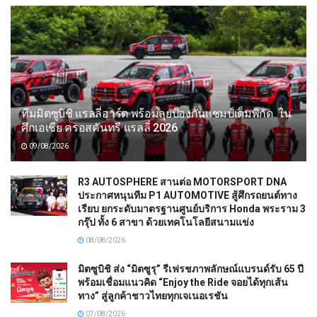
ทีมมิตซูบิชิ แรลลี่อาร์ต พร้อมลุยป้องกันแชมป์เต็มพิกัด ใน
ศึกเอเชีย ครอสคันทรี แรลลี่ 2026
09/08/2026
R3 AUTOSPHERE สานต่อ MOTORSPORT DNA
ประกาศหนุนทีม P1 AUTOMOTIVE สู้ศึกรถยนต์ทาง
เรียบ ยกระดับมาตรฐานศูนย์บริการ Honda พระราม 3
กรุ๊ป ทั้ง 6 สาขา ด้วยเทคโนโลยีสนามแข่ง
08/08/2026
มิตซูบิชิ ส่ง “มิตซูรุ” รีเฟรชภาพลักษณ์แบรนด์รับ 65 ปี
พร้อมเชื่อมแนวคิด “Enjoy the Ride จอยได้ทุกเส้น
ทาง” สู่ลูกค้าชาวไทยทุกเจเนอเรชัน
07/08/2026