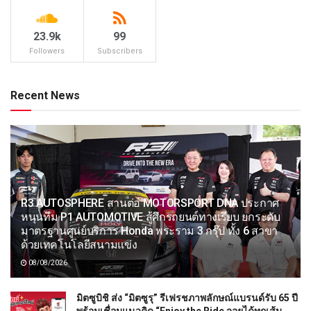
23.9k
99
Followers
Subscribers
Recent News
R3 AUTOSPHERE สานต่อ MOTORSPORT DNA ประกาศ
หนุนทีม P1 AUTOMOTIVE สู้ศึกรถยนต์ทางเรียบ ยกระดับ
มาตรฐานศูนย์บริการ Honda พระราม 3 กรุ๊ป ทั้ง 6 สาขา
ด้วยเทคโนโลยีสนามแข่ง
08/08/2026
มิตซูบิชิ ส่ง “มิตซูรุ” รีเฟรชภาพลักษณ์แบรนด์รับ 65 ปี
พร้อมเชื่อมแนวคิด “Enjoy the Ride จอยได้ทุกเส้น