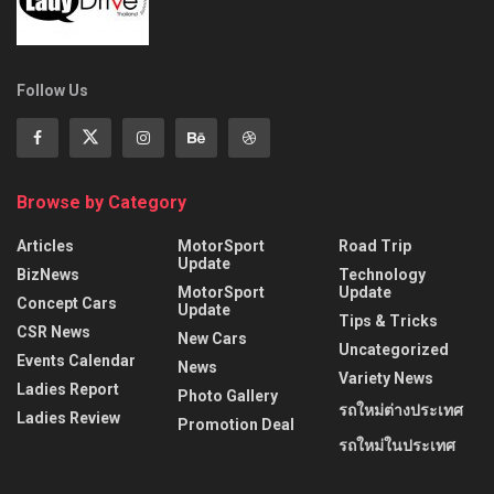
Follow Us
Browse by Category
Articles
MotorSport
Road Trip
Update
BizNews
Technology
MotorSport
Update
Concept Cars
Update
Tips & Tricks
CSR News
New Cars
Uncategorized
Events Calendar
News
Variety News
Ladies Report
Photo Gallery
รถใหม่ต่างประเทศ
Ladies Review
Promotion Deal
รถใหม่ในประเทศ