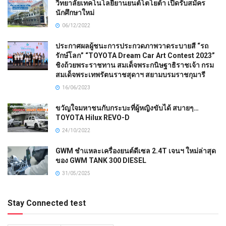
วิทยาลัยเทคโนโลยียานยนต์โตโยต้า เปิดรับสมัคร
นักศึกษาใหม่
06/12/2022
ประกาศผลผู้ชนะการประกวดภาพวาดระบายสี “รถ
รักษ์โลก” “TOYOTA Dream Car Art Contest 2023”
ชิงถ้วยพระราชทาน สมเด็จพระกนิษฐาธิราชเจ้า กรม
สมเด็จพระเทพรัตนราชสุดาฯ สยามบรมราชกุมารี
16/06/2023
ขวัญใจมหาชนกับกระบะที่ผู้หญิงขับได้ สบายๆ…
TOYOTA Hilux REVO-D
24/10/2022
GWM ชำแหละเครื่องยนต์ดีเซล 2.4T เจนฯ ใหม่ล่าสุด
ของ GWM TANK 300 DIESEL
31/05/2025
Stay Connected test