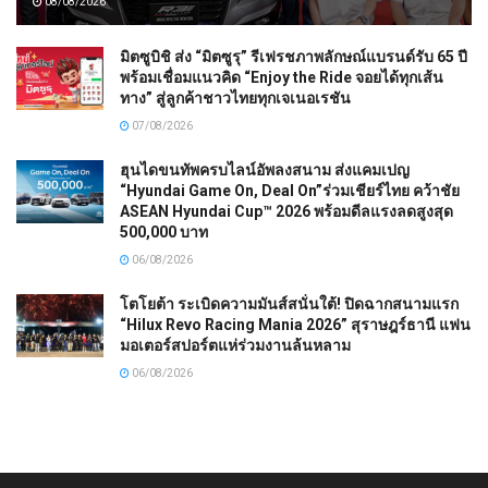
08/08/2026
มิตซูบิชิ ส่ง “มิตซูรุ” รีเฟรชภาพลักษณ์แบรนด์รับ 65 ปี
พร้อมเชื่อมแนวคิด “Enjoy the Ride จอยได้ทุกเส้น
ทาง” สู่ลูกค้าชาวไทยทุกเจเนอเรชัน
07/08/2026
ฮุนไดขนทัพครบไลน์อัพลงสนาม ส่งแคมเปญ
“Hyundai Game On, Deal On”ร่วมเชียร์ไทย คว้าชัย
ASEAN Hyundai Cup™ 2026 พร้อมดีลแรงลดสูงสุด
500,000 บาท
06/08/2026
โตโยต้า ระเบิดความมันส์สนั่นใต้! ปิดฉากสนามแรก
“Hilux Revo Racing Mania 2026” สุราษฎร์ธานี แฟน
มอเตอร์สปอร์ตแห่ร่วมงานล้นหลาม
06/08/2026