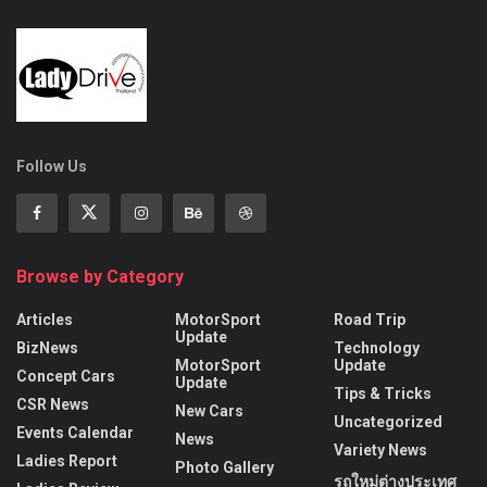
Follow Us
Browse by Category
Articles
MotorSport
Road Trip
Update
BizNews
Technology
MotorSport
Update
Concept Cars
Update
Tips & Tricks
CSR News
New Cars
Uncategorized
Events Calendar
News
Variety News
Ladies Report
Photo Gallery
รถใหม่ต่างประเทศ