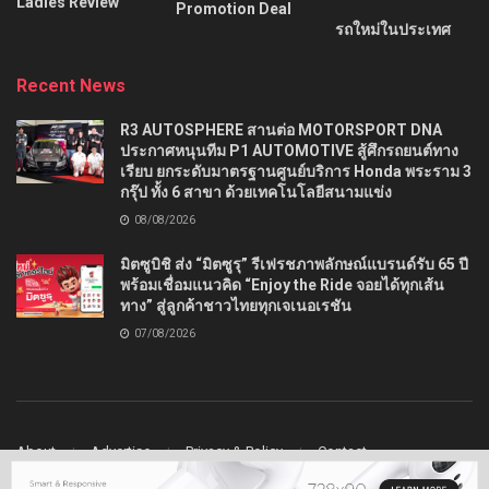
Ladies Review
Promotion Deal
รถใหม่ในประเทศ
Recent News
R3 AUTOSPHERE สานต่อ MOTORSPORT DNA
ประกาศหนุนทีม P1 AUTOMOTIVE สู้ศึกรถยนต์ทาง
เรียบ ยกระดับมาตรฐานศูนย์บริการ Honda พระราม 3
กรุ๊ป ทั้ง 6 สาขา ด้วยเทคโนโลยีสนามแข่ง
08/08/2026
มิตซูบิชิ ส่ง “มิตซูรุ” รีเฟรชภาพลักษณ์แบรนด์รับ 65 ปี
พร้อมเชื่อมแนวคิด “Enjoy the Ride จอยได้ทุกเส้น
ทาง” สู่ลูกค้าชาวไทยทุกเจเนอเรชัน
07/08/2026
About
Advertise
Privacy & Policy
Contact