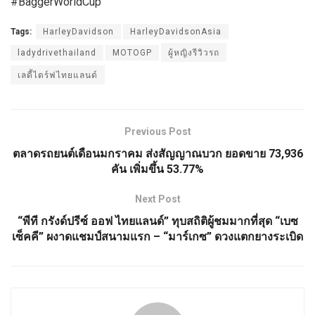
#BaggerWorldCup
Tags:
HarleyDavidson
HarleyDavidsonAsia
ladydrivethailand
MOTOGP
ผู้หญิงรีวิวรถ
เลดี้ไดร์ฟไทยแลนด์
Previous Post
ตลาดรถยนต์เดือนมกราคม ส่งสัญญาณบวก ยอดขาย 73,936
คัน เพิ่มขึ้น 53.77%
Next Post
“พีที กรังด์ปรีซ์ ออฟ ไทยแลนด์” ทุบสถิติผู้ชมมากที่สุด “เบซ
เซ็คคี” ผงาดแชมป์สนามแรก – “มาร์เกซ” ดวงแตกยางระเบิด