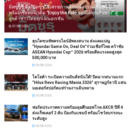
มิตซูบิชิ ส่ง “มิตซูรุ” รีเฟรชภาพลักษณ์แบรนด์รับ 65 ปี
พร้อมเชื่อมแนวคิด “Enjoy the Ride จอยได้ทุกเส้นทาง” สู่
ลูกค้าชาวไทยทุกเจเนอเรชัน
07/08/2026
ฮุนไดขนทัพครบไลน์อัพลงสนาม ส่งแคมเปญ
“Hyundai Game On, Deal On”ร่วมเชียร์ไทย คว้าชัย
ASEAN Hyundai Cup™ 2026 พร้อมดีลแรงลดสูงสุด
500,000 บาท
06/08/2026
โตโยต้า ระเบิดความมันส์สนั่นใต้! ปิดฉากสนามแรก
“Hilux Revo Racing Mania 2026” สุราษฎร์ธานี แฟน
มอเตอร์สปอร์ตแห่ร่วมงานล้นหลาม
06/08/2026
ฟอร์ดประกาศความพร้อมลุยศึกออฟโรด AXCR ปีที่ 4
ส่งแร็พเตอร์ 2 คัน ป้องกันแชมป์ พร้อมโชว์สมรรถนะ
ระดับสูง
06/08/2026