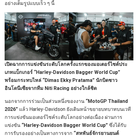
อย่างเต็มรูปแบบเร็ว ๆ นี้
เปิดฉากการแข่งขันระดับโลกครั้งแรกของมอเตอร์ไซต์ประ
เภทแบ็กเกอร์
“
Harley-Davidson Bagger World Cup”
พร้อม
กระทบไหล่
“Dimas Ekky Pratama” นักบิด
ชาว
อินโดนีเซีย
จากทีม
Niti Racing อย่างใกล้ชิด
นอกจากการร่วมเป็นส่วนหนึ่งของงาน
“MotoGP Thailand
2026”
แล้ว Harley-Davidson ยังเดินหน้าขยายบทบาทบนเวที
การแข่งขันมอเตอร์ไซค์ระดับโลกอย่างต่อเนื่อง ผ่านการ
แข่งขัน
“Harley-Davidson Bagger World Cup”
ซึ่งได้รับ
การรับรองอย่างเป็นทางการจาก
“สหพันธ์จักรยานยนต์