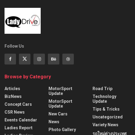
Follow Us
Browse by Category
Articles
MotorSport
Road Trip
Update
BizNews
Technology
MotorSport
Update
Concept Cars
Update
Tips & Tricks
CSR News
New Cars
Uncategorized
Events Calendar
News
Variety News
Ladies Report
Photo Gallery
รถใหม่ต่างประเทศ