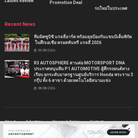
Ladies Review
Promotion Deal
รถใหม่ในประเทศ
Recent News
ทีมมิตซูบิชิ แรลลี่อาร์ต พร้อมลุยป้องกันแชมป์เต็มพิกัด
ในศึกเอเชีย ครอสคันทรี แรลลี่ 2026
09/08/2026
R3 AUTOSPHERE สานต่อ MOTORSPORT DNA
ประกาศหนุนทีม P1 AUTOMOTIVE สู้ศึกรถยนต์ทาง
เรียบ ยกระดับมาตรฐานศูนย์บริการ Honda พระราม 3
กรุ๊ป ทั้ง 6 สาขา ด้วยเทคโนโลยีสนามแข่ง
08/08/2026
About
Advertise
Privacy & Policy
Contact
© 2022
Ladydrive
- Premium WordPress news & magazine theme by