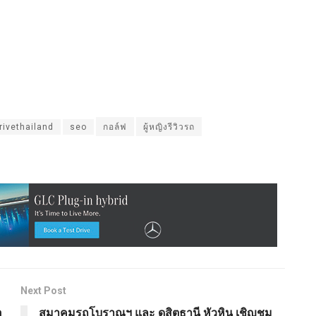
rivethailand
seo
กอล์ฟ
ผู้หญิงรีวิวรถ
Next Post
อ
สมาคมรถโบราณฯ และ ดุสิตธานี หัวหิน เชิญชม