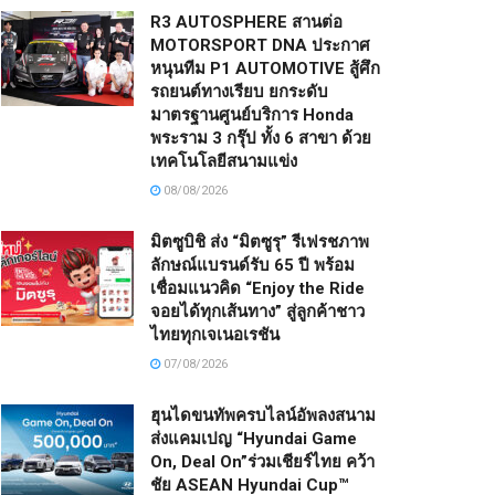
R3 AUTOSPHERE สานต่อ
MOTORSPORT DNA ประกาศ
หนุนทีม P1 AUTOMOTIVE สู้ศึก
รถยนต์ทางเรียบ ยกระดับ
มาตรฐานศูนย์บริการ Honda
พระราม 3 กรุ๊ป ทั้ง 6 สาขา ด้วย
เทคโนโลยีสนามแข่ง
08/08/2026
มิตซูบิชิ ส่ง “มิตซูรุ” รีเฟรชภาพ
ลักษณ์แบรนด์รับ 65 ปี พร้อม
เชื่อมแนวคิด “Enjoy the Ride
จอยได้ทุกเส้นทาง” สู่ลูกค้าชาว
ไทยทุกเจเนอเรชัน
07/08/2026
ฮุนไดขนทัพครบไลน์อัพลงสนาม
ส่งแคมเปญ “Hyundai Game
On, Deal On”ร่วมเชียร์ไทย คว้า
ชัย ASEAN Hyundai Cup™