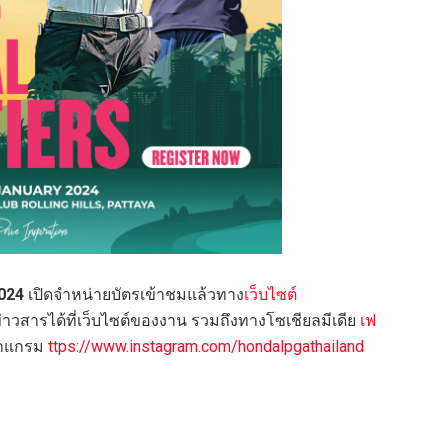
024
เปิดจำหน่ายบัตรเข้าชมแล้วทาง
เว็บไซต์
สารได้ที่เว็บไซต์ของงาน รวมถึงทางโซเชียลมีเดีย
เฟ
าแกรม
ttps://www.instagram.com/hondalpgathailand