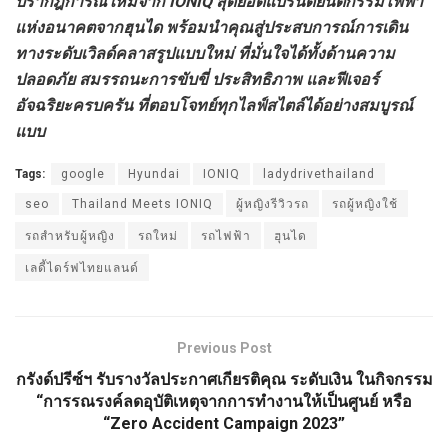
ปรากฎการณ์ใหม่จาก IONIQ สุดยอดแบรนด์ยนตกรรมไฟฟ้า
แห่งอนาคตจากฮุนได พร้อมนำคุณสู่ประสบการณ์การเดิน
ทางระดับเวิลด์คลาสรูปแบบใหม่ ที่มั่นใจได้ทั้งด้านความ
ปลอดภัย สมรรถนะการขับขี่ ประสิทธิภาพ และฟีเจอร์
อัจฉริยะครบครัน ที่ตอบโจทย์ทุกไลฟ์สไตล์ได้อย่างสมบูรณ์
แบบ
Tags:
google
Hyundai
IONIQ
ladydrivethailand
seo
Thailand Meets IONIQ
ผู้หญิงรีวิวรถ
รถผู้หญิงใช้
รถสำหรับผู้หญิง
รถใหม่
รถไฟฟ้า
ฮุนได
เลดี้ไดร์ฟไทยแลนด์
Previous Post
กรังด์ปรีซ์ฯ รับรางวัลประกาศเกียรติคุณ ระดับเงิน ในกิจกรรม
“การรณรงค์ลดอุบัติเหตุจากการทำงานให้เป็นศูนย์ หรือ
“Zero Accident Campaign 2023”