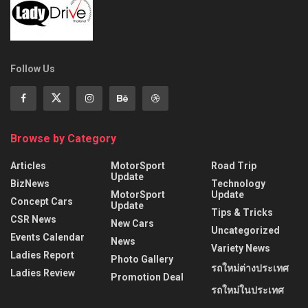
Follow Us
Browse by Category
Articles
MotorSport
Road Trip
Update
BizNews
Technology
MotorSport
Update
Concept Cars
Update
Tips & Tricks
CSR News
New Cars
Uncategorized
Events Calendar
News
Variety News
Ladies Report
Photo Gallery
รถใหม่ต่างประเทศ
Ladies Review
Promotion Deal
รถใหม่ในประเทศ