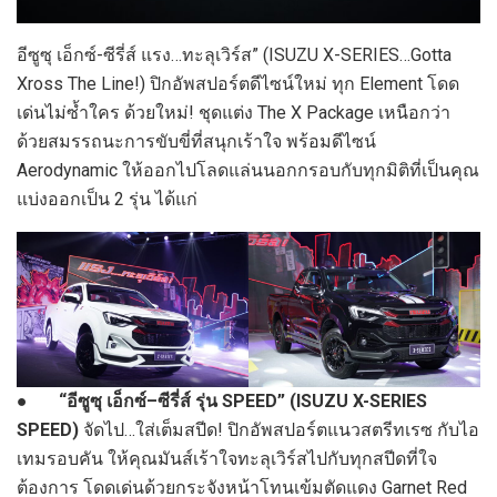
อีซูซุ เอ็กซ์-ซีรี่ส์ แรง…ทะลุเวิร์ส” (ISUZU X-SERIES…Gotta
Xross The Line!) ปิกอัพสปอร์ตดีไซน์ใหม่ ทุก Element โดด
เด่นไม่ซ้ำใคร ด้วยใหม่! ชุดแต่ง The X Package เหนือกว่า
ด้วยสมรรถนะการขับขี่ที่สนุกเร้าใจ พร้อมดีไซน์
Aerodynamic ให้ออกไปโลดแล่นนอกกรอบกับทุกมิติที่เป็นคุณ
แบ่งออกเป็น 2 รุ่น ได้แก่
●
“
อีซูซุ เอ็กซ์
–
ซีรี่ส์ รุ่น
SPEED” (ISUZU X-SERIES
SPEED)
จัดไป…ใส่เต็มสปีด! ปิกอัพสปอร์ตแนวสตรีทเรซ กับไอ
เทมรอบคัน ให้คุณมันส์เร้าใจทะลุเวิร์สไปกับทุกสปีดที่ใจ
ต้องการ โดดเด่นด้วยกระจังหน้าโทนเข้มตัดแดง Garnet Red