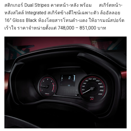
สติกเกอร์ Dual Stripes คาดหน้า-หลัง พร้อม สเกิร์ตหน้า-
หลังสไตล์ Integrated สเกิร์ตข้างดีไซน์เฉพาะตัว ล้ออัลลอย
16” Gloss Black ห้องโดยสารโทนดำ-แดง ให้อารมณ์สปอร์ต
เร้าใจ ราคาจำหน่ายตั้งแต่ 748,000 – 851,000 บาท