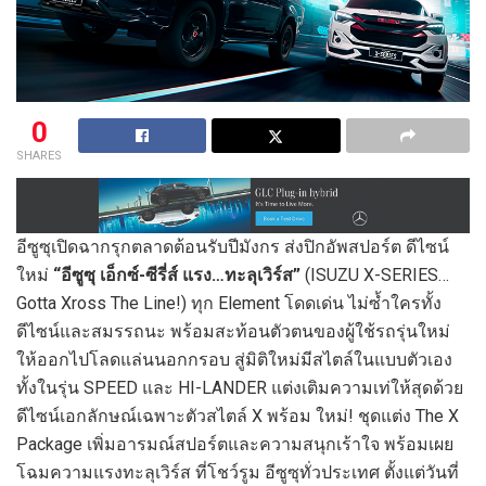
0
SHARES
อีซูซุเปิดฉากรุกตลาดต้อนรับปีมังกร ส่งปิกอัพสปอร์ต ดีไซน์
ใหม่
“อีซูซุ เอ็กซ์-ซีรี่ส์ แรง…ทะลุเวิร์ส”
(ISUZU X-SERIES…
Gotta Xross The Line!) ทุก Element โดดเด่น ไม่ซ้ำใครทั้ง
ดีไซน์และสมรรถนะ พร้อมสะท้อนตัวตนของผู้ใช้รถรุ่นใหม่
ให้ออกไปโลดแล่นนอกกรอบ สู่มิติใหม่มีสไตล์ในแบบตัวเอง
ทั้งในรุ่น SPEED และ HI-LANDER แต่งเติมความเท่ให้สุดด้วย
ดีไซน์เอกลักษณ์เฉพาะตัวสไตล์ X พร้อม ใหม่! ชุดแต่ง The X
Package เพิ่มอารมณ์สปอร์ตและความสนุกเร้าใจ พร้อมเผย
โฉมความแรงทะลุเวิร์ส ที่โชว์รูม อีซูซุทั่วประเทศ ตั้งแต่วันที่