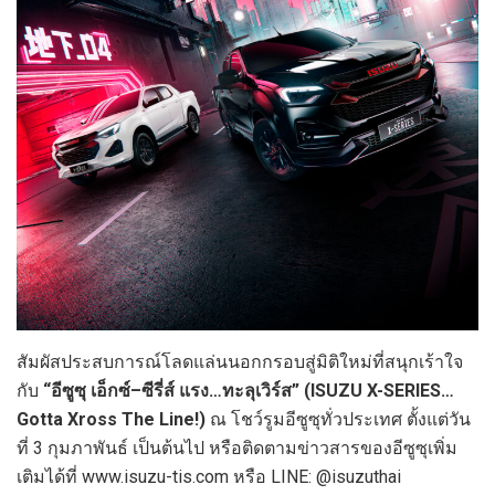
สัมผัสประสบการณ์โลดแล่นนอกกรอบสู่มิติใหม่ที่สนุกเร้าใจ
กับ
“
อีซูซุ เอ็กซ์
–
ซีรี่ส์ แรง
…
ทะลุเวิร์ส
” (ISUZU X-SERIES…
Gotta Xross The Line!)
ณ โชว์รูมอีซูซุทั่วประเทศ ตั้งแต่วัน
ที่ 3 กุมภาพันธ์ เป็นต้นไป หรือติดตามข่าวสารของอีซูซุเพิ่ม
เติมได้ที่ www.isuzu-tis.com หรือ LINE: @isuzuthai