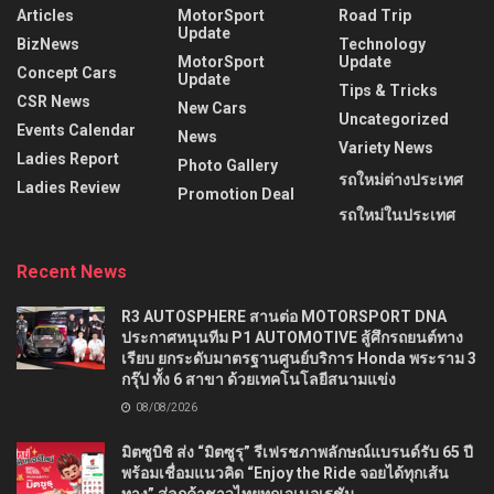
Articles
MotorSport
Road Trip
Update
BizNews
Technology
MotorSport
Update
Concept Cars
Update
Tips & Tricks
CSR News
New Cars
Uncategorized
Events Calendar
News
Variety News
Ladies Report
Photo Gallery
รถใหม่ต่างประเทศ
Ladies Review
Promotion Deal
รถใหม่ในประเทศ
Recent News
R3 AUTOSPHERE สานต่อ MOTORSPORT DNA
ประกาศหนุนทีม P1 AUTOMOTIVE สู้ศึกรถยนต์ทาง
เรียบ ยกระดับมาตรฐานศูนย์บริการ Honda พระราม 3
กรุ๊ป ทั้ง 6 สาขา ด้วยเทคโนโลยีสนามแข่ง
08/08/2026
มิตซูบิชิ ส่ง “มิตซูรุ” รีเฟรชภาพลักษณ์แบรนด์รับ 65 ปี
พร้อมเชื่อมแนวคิด “Enjoy the Ride จอยได้ทุกเส้น