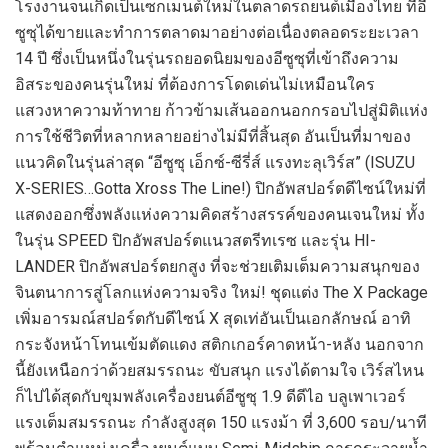
โรงงานจนเกิดเป็นเซกเมนต์ใหม่ในตลาดรถยนต์เมืองไทย ที่อี
ซูซุได้ขายและทำการตลาดมาอย่างต่อเนื่องตลอดระยะเวลา
14 ปี ซึ่งเป็นหนึ่งในรุ่นรถยอดนิยมของอีซูซุที่เข้าถึงความ
อิสระของคนรุ่นใหม่ ที่ต้องการโดดเด่นไม่เหมือนใคร
แสวงหาความท้าทาย ก้าวข้ามเส้นออกนอกกรอบไปสู่มิติแห่ง
การใช้ชีวิตที่หลากหลายอย่างไม่มีที่สิ้นสุด อันเป็นที่มาของ
แนวคิดในรุ่นล่าสุด “อีซูซุ เอ็กซ์-ซีรี่ส์ แรงทะลุเวิร์ส” (ISUZU
X-SERIES…Gotta Xross The Line!) ปิกอัพสปอร์ตดีไซน์ใหม่ที่
แสดงออกซึ่งพลังแห่งความคิดสร้างสรรค์ของคนเจนใหม่ ทั้ง
ในรุ่น SPEED ปิกอัพสปอร์ตแนวสตรีทเรซ และรุ่น HI-
LANDER ปิกอัพสปอร์ตยกสูง ที่จะช่วยเติมเต็มความสนุกของ
จินตนาการสู่โลกแห่งความจริง ใหม่! ชุดแต่ง The X Package
เพิ่มอารมณ์สปอร์ตกับดีไซน์ X สุดเท่อันเป็นเอกลักษณ์ อาทิ
กระจังหน้าโทนเข้มตัดแดง สติกเกอร์คาดหน้า-หลัง นอกจาก
นี้ยังเหนือกว่าด้วยสมรรถนะ ขับสนุก แรงได้ตามใจ เวิร์สไหน
ก็ไปได้สุดกับขุมพลังเครื่องยนต์อีซูซุ 1.9 ดีดีไอ บลูเพาเวอร์
แรงเต็มสมรรถนะ กำลังสูงสุด 150 แรงม้า ที่ 3,600 รอบ/นาที