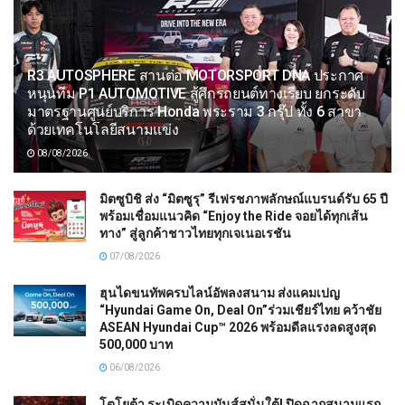
R3 AUTOSPHERE สานต่อ MOTORSPORT DNA ประกาศ
หนุนทีม P1 AUTOMOTIVE สู้ศึกรถยนต์ทางเรียบ ยกระดับ
มาตรฐานศูนย์บริการ Honda พระราม 3 กรุ๊ป ทั้ง 6 สาขา
ด้วยเทคโนโลยีสนามแข่ง
08/08/2026
มิตซูบิชิ ส่ง “มิตซูรุ” รีเฟรชภาพลักษณ์แบรนด์รับ 65 ปี
พร้อมเชื่อมแนวคิด “Enjoy the Ride จอยได้ทุกเส้น
ทาง” สู่ลูกค้าชาวไทยทุกเจเนอเรชัน
07/08/2026
ฮุนไดขนทัพครบไลน์อัพลงสนาม ส่งแคมเปญ
“Hyundai Game On, Deal On”ร่วมเชียร์ไทย คว้าชัย
ASEAN Hyundai Cup™ 2026 พร้อมดีลแรงลดสูงสุด
500,000 บาท
06/08/2026
โตโยต้า ระเบิดความมันส์สนั่นใต้! ปิดฉากสนามแรก