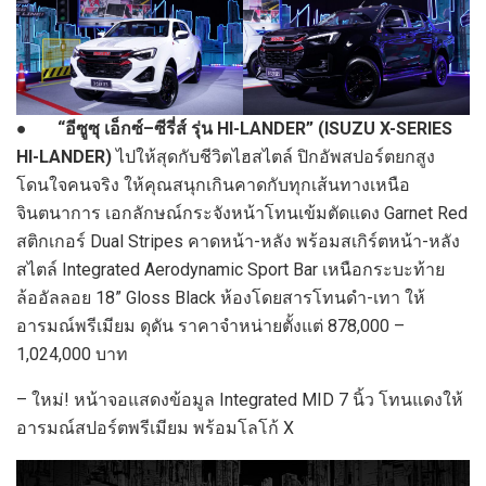
●
“
อีซูซุ เอ็กซ์
–
ซีรี่ส์ รุ่น
HI-LANDER” (ISUZU X-SERIES
HI-LANDER)
ไปให้สุดกับชีวิตไฮสไตล์ ปิกอัพสปอร์ตยกสูง
โดนใจคนจริง ให้คุณสนุกเกินคาดกับทุกเส้นทางเหนือ
จินตนาการ เอกลักษณ์กระจังหน้าโทนเข้มตัดแดง Garnet Red
สติกเกอร์ Dual Stripes คาดหน้า-หลัง พร้อมสเกิร์ตหน้า-หลัง
สไตล์ Integrated Aerodynamic Sport Bar เหนือกระบะท้าย
ล้ออัลลอย 18” Gloss Black ห้องโดยสารโทนดำ-เทา ให้
อารมณ์พรีเมียม ดุดัน ราคาจำหน่ายตั้งแต่ 878,000 –
1,024,000 บาท
– ใหม่! หน้าจอแสดงข้อมูล Integrated MID 7 นิ้ว โทนแดงให้
อารมณ์สปอร์ตพรีเมียม พร้อมโลโก้ X