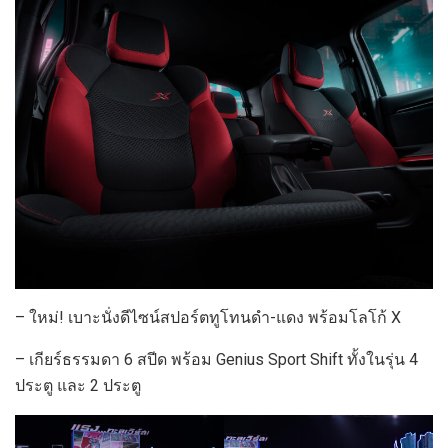
– ใหม่! เบาะนั่งดีไซน์สปอร์ตทูโทนดำ-แดง พร้อมโลโก้ X
– เกียร์ธรรมดา 6 สปีด พร้อม Genius Sport Shift ทั้งในรุ่น 4
ประตู และ 2 ประตู