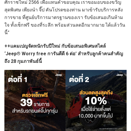
ศักราชใหม่ 2566 เพื่อแทนคำขอบคุณ เราขอมอบของขวัญ
สุดพิเศษ เพียงนำ จี๊ป คันโปรดของท่าน มาเข้ารับบริการหลัง
การขาย ที่ศูนย์บริการมาตรฐานของเรา รับข้อเสนอเกินห้าม
ใจ ทั้งเช็กฟรี ของที่ระลึก พร้อมส่วนลดอีกมากมาย ได้แล้ววัน
นี้”
++แคมเปญจัดหนักรับปีใหม่ กับข้อเสนอพิเศษสไตล์
‘Jeep® Worry free การันตีดี 6 ต่อ’ สำหรับลูกค้าคนสำคัญ
ถึง 28 กุมภาพันธ์นี้