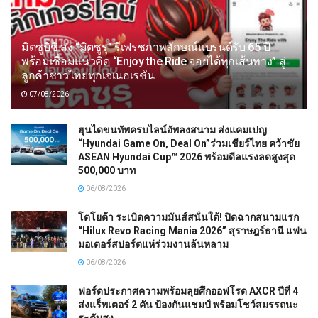
มิตซูบิชิ ส่ง “มิตซูรุ” รีเฟรชภาพลักษณ์แบรนด์รับ 65 ปี
พร้อมเชื่อมแนวคิด “Enjoy the Ride จอยได้ทุกเส้นทาง” สู่
ลูกค้าชาวไทยทุกเจเนอเรชัน
07/08/2026
ฮุนไดขนทัพครบไลน์อัพลงสนาม ส่งแคมเปญ
“Hyundai Game On, Deal On”ร่วมเชียร์ไทย คว้าชัย
ASEAN Hyundai Cup™ 2026 พร้อมดีลแรงลดสูงสุด
500,000 บาท
06/08/2026
โตโยต้า ระเบิดความมันส์สนั่นใต้! ปิดฉากสนามแรก
“Hilux Revo Racing Mania 2026” สุราษฎร์ธานี แฟน
มอเตอร์สปอร์ตแห่ร่วมงานล้นหลาม
06/08/2026
ฟอร์ดประกาศความพร้อมลุยศึกออฟโรด AXCR ปีที่ 4
ส่งแร็พเตอร์ 2 คัน ป้องกันแชมป์ พร้อมโชว์สมรรถนะ