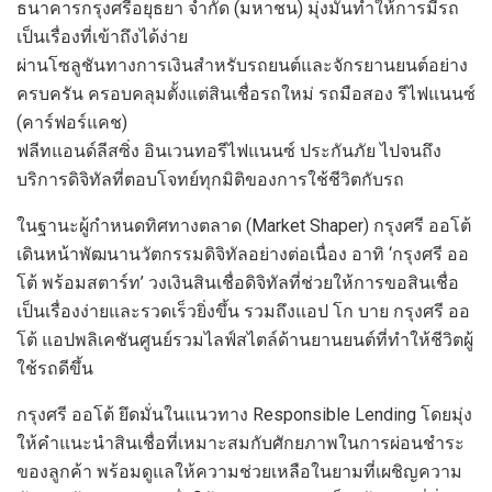
ธนาคารกรุงศรีอยุธยา จำกัด (มหาชน) มุ่งมั่นทำให้การมีรถ
เป็นเรื่องที่เข้าถึงได้ง่าย
ผ่านโซลูชันทางการเงินสำหรับรถยนต์และจักรยานยนต์อย่าง
ครบครัน ครอบคลุมตั้งแต่สินเชื่อรถใหม่ รถมือสอง รีไฟแนนซ์
(คาร์ฟอร์แคช)
ฟลีทแอนด์ลีสซิ่ง อินเวนทอรีไฟแนนซ์ ประกันภัย ไปจนถึง
บริการดิจิทัลที่ตอบโจทย์ทุกมิติของการใช้ชีวิตกับรถ
ในฐานะผู้กำหนดทิศทางตลาด (Market Shaper) กรุงศรี ออโต้
เดินหน้าพัฒนานวัตกรรมดิจิทัลอย่างต่อเนื่อง อาทิ ‘กรุงศรี ออ
โต้ พร้อมสตาร์ท’ วงเงินสินเชื่อดิจิทัลที่ช่วยให้การขอสินเชื่อ
เป็นเรื่องง่ายและรวดเร็วยิ่งขึ้น รวมถึงแอป โก บาย กรุงศรี ออ
โต้ แอปพลิเคชันศูนย์รวมไลฟ์สไตล์ด้านยานยนต์ที่ทำให้ชีวิตผู้
ใช้รถดีขึ้น
กรุงศรี ออโต้ ยึดมั่นในแนวทาง Responsible Lending โดยมุ่ง
ให้คำแนะนำสินเชื่อที่เหมาะสมกับศักยภาพในการผ่อนชำระ
ของลูกค้า พร้อมดูแลให้ความช่วยเหลือในยามที่เผชิญความ