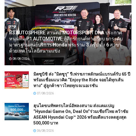
R3 AUTOSPHERE สานต่อ MOTORSPORT DNA ประกาศ
หนุนทีม P1 AUTOMOTIVE สู้ศึกรถยนต์ทางเรียบ ยกระดับ
มาตรฐานศูนย์บริการ Honda พระราม 3 กรุ๊ป ทั้ง 6 สาขา
ด้วยเทคโนโลยีสนามแข่ง
08/08/2026
มิตซูบิชิ ส่ง “มิตซูรุ” รีเฟรชภาพลักษณ์แบรนด์รับ 65 ปี
พร้อมเชื่อมแนวคิด “Enjoy the Ride จอยได้ทุกเส้น
ทาง” สู่ลูกค้าชาวไทยทุกเจเนอเรชัน
07/08/2026
ฮุนไดขนทัพครบไลน์อัพลงสนาม ส่งแคมเปญ
“Hyundai Game On, Deal On”ร่วมเชียร์ไทย คว้าชัย
ASEAN Hyundai Cup™ 2026 พร้อมดีลแรงลดสูงสุด
500,000 บาท
06/08/2026