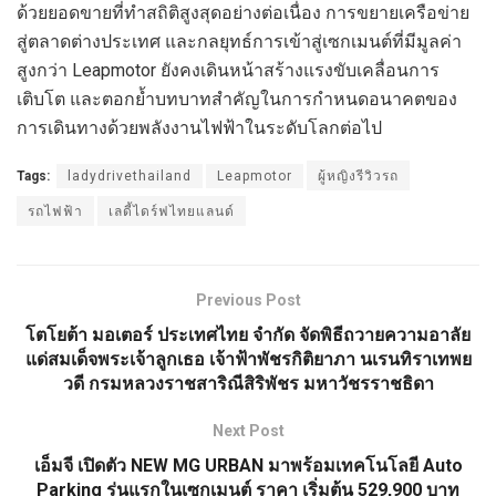
ด้วยยอดขายที่ทำสถิติสูงสุดอย่างต่อเนื่อง การขยายเครือข่าย
สู่ตลาดต่างประเทศ และกลยุทธ์การเข้าสู่เซกเมนต์ที่มีมูลค่า
สูงกว่า Leapmotor ยังคงเดินหน้าสร้างแรงขับเคลื่อนการ
เติบโต และตอกย้ำบทบาทสำคัญในการกำหนดอนาคตของ
การเดินทางด้วยพลังงานไฟฟ้าในระดับโลกต่อไป
Tags:
ladydrivethailand
Leapmotor
ผู้หญิงรีวิวรถ
รถไฟฟ้า
เลดี้ไดร์ฟไทยแลนด์
Previous Post
โตโยต้า มอเตอร์ ประเทศไทย จำกัด จัดพิธีถวายความอาลัย
แด่สมเด็จพระเจ้าลูกเธอ เจ้าฟ้าพัชรกิติยาภา นเรนทิราเทพย
วดี กรมหลวงราชสาริณีสิริพัชร มหาวัชรราชธิดา
Next Post
เอ็มจี เปิดตัว NEW MG URBAN มาพร้อมเทคโนโลยี Auto
Parking รุ่นแรกในเซกเมนต์ ราคา เริ่มต้น 529,900 บาท