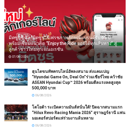
มิตซูบิชิ ส่ง “มิตซูรุ” รีเฟรชภาพลักษณ์แบรนด์รับ 65 ปี
พร้อมเชื่อมแนวคิด “Enjoy the Ride จอยได้ทุกเส้นทาง” สู่
ลูกค้าชาวไทยทุกเจเนอเรชัน
07/08/2026
ฮุนไดขนทัพครบไลน์อัพลงสนาม ส่งแคมเปญ
“Hyundai Game On, Deal On”ร่วมเชียร์ไทย คว้าชัย
ASEAN Hyundai Cup™ 2026 พร้อมดีลแรงลดสูงสุด
500,000 บาท
06/08/2026
โตโยต้า ระเบิดความมันส์สนั่นใต้! ปิดฉากสนามแรก
“Hilux Revo Racing Mania 2026” สุราษฎร์ธานี แฟน
มอเตอร์สปอร์ตแห่ร่วมงานล้นหลาม
06/08/2026