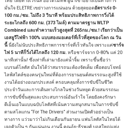
ไทย โดยทางเวิร์นส์ ออโตโมทีฟ ผู้นำเข้าอย่างเป็นทางการ
มั่นใจ ELETRE เขย่าวงการแน่นอน ด้วยสุดยอด
อัตราเร่ง 0-
100 กม./ชม. ไม่ถึง 3 วินาที พร้อมประสิทธิภาพการวิ่งได้
ระยะไกลถึง 600 กม. (373 ไมล์) ตามมาตรฐาน WLTP
Combined
และทำความเร็วสูงสุดที่ 265กม./ชม.!
เรียกว่าเป็น
เอสยูวีไฟฟ้า 100% แบบสองมอเตอร์ที่เร็วที่สุดของโลก ณ วัน
นี้
นี่ยังไม่นับประสิทธิภาพการชาร์จที่เร็วทันใจ เพราะแค่
ชาร์จ
ไฟ 5 นาทีก็วิ่งได้ไกลถึง 120 กม.
หรือชาร์จจาก 0-80% แค่ 20
นาทีเท่านั้น! ซึ่งเท่าที่เล่ามายังแค่น้ำจิ้ม เพราะขึ้นชื่อว่า
แบรนด์โลตัส มั่นใจได้ว่าสมรรถนะต้องจัดเต็ม เพื่อตอบโจทย์
ไลฟ์สไตล์ของคนรุ่นใหม่ที่ต้องการยานยนต์สมรรถนะสูงที่ใช้
งานได้อย่างอเนกประสงค์ ครอบคลุมทั้งการขับขี่ในชีวิต
ประจำวันและการเดินทางไกลในช่วงวันหยุด ด้วยสมรรถนะ
การขับขี่ขั้นสุดและประสบการณ์อันเร้าใจ โดยยังคงรักษา
ดีเอ็นเอในแบบฉบับโลตัสที่เน้นความสนุกสนานในการขับขี่
ตามสโลแกน “For The Drivers” ส่วนงานเปิดตัวอย่างเป็น
ทางการ แว่วมาว่าไม่เกินเดือนกันยายน แฟนโลตัสในไทยได้
เจอตัวเป็น ๆ กันแน่นอน งานนี้ คุณอุ้ย-ธีรพงศ์ บอสใหญ่แห่ง