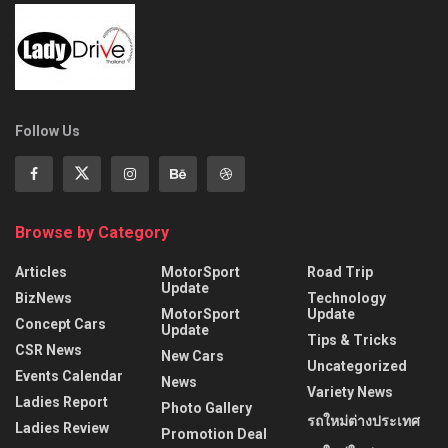
Follow Us
Browse by Category
Articles
MotorSport
Road Trip
Update
BizNews
Technology
MotorSport
Update
Concept Cars
Update
Tips & Tricks
CSR News
New Cars
Uncategorized
Events Calendar
News
Variety News
Ladies Report
Photo Gallery
รถใหม่ต่างประเทศ
Ladies Review
Promotion Deal