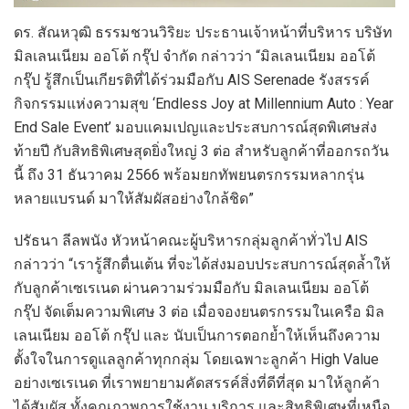
ดร. สัณหวุฒิ ธรรมชวนวิริยะ ประธานเจ้าหน้าที่บริหาร บริษัท
มิลเลนเนียม ออโต้ กรุ๊ป จำกัด กล่าวว่า “มิลเลนเนียม ออโต้
กรุ๊ป รู้สึกเป็นเกียรติที่ได้ร่วมมือกับ AIS Serenade รังสรรค์
กิจกรรมแห่งความสุข ‘Endless Joy at Millennium Auto : Year
End Sale Event’ มอบแคมเปญและประสบการณ์สุดพิเศษส่ง
ท้ายปี กับสิทธิพิเศษสุดยิ่งใหญ่ 3 ต่อ สำหรับลูกค้าที่ออกรถวัน
นี้ ถึง 31 ธันวาคม 2566 พร้อมยกทัพยนตรกรรมหลากรุ่น
หลายแบรนด์ มาให้สัมผัสอย่างใกล้ชิด”
ปรัธนา ลีลพนัง หัวหน้าคณะผู้บริหารกลุ่มลูกค้าทั่วไป AIS
กล่าวว่า “เรารู้สึกตื่นเต้น ที่จะได้ส่งมอบประสบการณ์สุดล้ำให้
กับลูกค้าเซเรเนด ผ่านความร่วมมือกับ มิลเลนเนียม ออโต้
กรุ๊ป จัดเต็มความพิเศษ 3 ต่อ เมื่อจองยนตรกรรมในเครือ มิล
เลนเนียม ออโต้ กรุ๊ป และ นับเป็นการตอกย้ำให้เห็นถึงความ
ตั้งใจในการดูแลลูกค้าทุกกลุ่ม โดยเฉพาะลูกค้า High Value
อย่างเซเรเนด ที่เราพยายามคัดสรรค์สิ่งที่ดีที่สุด มาให้ลูกค้า
ได้สัมผัส ทั้งคุณภาพการใช้งาน บริการ และสิทธิพิเศษที่เหนือ