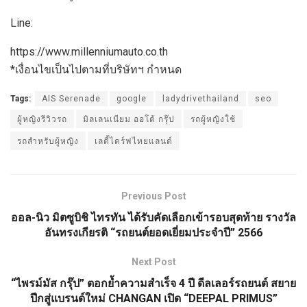
Line:
https://www.millenniumauto.co.th
*เงื่อนไขเป็นไปตามที่บริษัทฯ กำหนด
Tags:
AIS Serenade
google
ladydrivethailand
seo
ผู้หญิงรีวิวรถ
มิลเลนเนียม ออโต้ กรุ๊ป
รถผู้หญิงใช้
รถสำหรับผู้หญิง
เลดี้ไดร์ฟไทยแลนด์
Previous Post
ออล-นิว มิตซูบิชิ ไทรทัน ได้รับคัดเลือกเข้ารอบสุดท้าย รางวัล
อันทรงเกียรติ “รถยนต์ยอดเยี่ยมประจำปี” 2566
Next Post
“ไพรม์มัส กรุ๊ป” ตอกย้ำความสำเร็จ 4 ปี ดีลเลอร์รถยนต์ สยาย
ปีกสู่แบรนด์ใหม่ CHANGAN เปิด “DEEPAL PRIMUS”