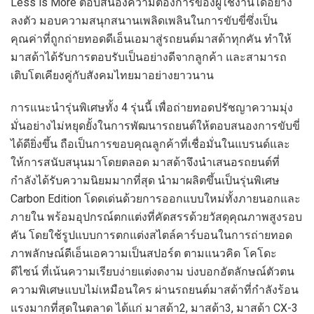
Less is More ตอบสนองความต้องการของผู้ใช้งานได้อย่าง
ลงตัว มอบความสนุกสนานเพลิดเพลินในการขับขี่ซึ่งเป็น
คุณค่าที่ถูกถ่ายทอดดีเอ็นเอมาสู่รถยนต์มาสด้าทุกคัน ทำให้
มาสด้าได้รับการตอบรับเป็นอย่างดีจากลูกค้า และสามารถ
เติบโตเคียงคู่กับสังคมไทยมาอย่างยาวนาน
การแนะนำรุ่นพิเศษทั้ง 4 รุ่นนี้ เพื่อถ่ายทอดปรัชญาความมุ่ง
มั่นอย่างไม่หยุดยั้งในการพัฒนารถยนต์ให้ตอบสนองการขับขี่
ได้ดียิ่งขึ้น ถือเป็นการขอบคุณลูกค้าที่เชื่อมั่นในแบรนด์และ
ให้การสนับสนุนมาโดยตลอด มาสด้าจึงนำเสนอรถยนต์ที่
กำลังได้รับความนิยมมากที่สุด นำมาผลิตขึ้นเป็นรุ่นพิเศษ
Carbon Edition โดดเด่นด้วยการออกแบบใหม่ทั้งภายนอกและ
ภายใน พร้อมอุปกรณ์ตกแต่งที่คัดสรรด้วยวัสดุคุณภาพสูงรอบ
คัน โดยใช้รูปแบบการตกแต่งสไตล์คาร์บอนในการถ่ายทอด
ภาพลักษณ์ดีเอ็นเอความเป็นสปอร์ต ตามแนวคิด โคโดะ
ดีไซน์ ที่เน้นความเรียบง่ายแต่งดงาม บ่งบอกอัตลักษณ์ตัวตน
ความพิเศษแบบไม่เหมือนใคร ผ่านรถยนต์มาสด้าที่กำลังร้อน
แรงมากที่สุดในตลาด ได้แก่ มาสด้า2, มาสด้า3, มาสด้า CX-3