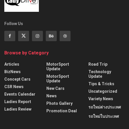
Follow Us
Browse by Category
Articles
MotorSport
Road Trip
Update
BizNews
Technology
MotorSport
Update
Concept Cars
Update
Tips & Tricks
CSR News
New Cars
Uncategorized
Events Calendar
News
Variety News
Ladies Report
Photo Gallery
รถใหม่ต่างประเทศ
Ladies Review
Promotion Deal
รถใหม่ในประเทศ