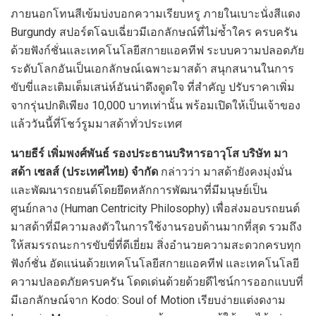
ภายนอกโทนสีเข้มบ่งบอกความเรียบหรู ภายในเบาะนั่งสีแดง
Burgundy สปอร์ตโฉบเฉี่ยวมีเอกลักษณ์ที่ไม่ซ้ำใคร ครบครัน
ด้วยฟังก์ชั่นและเทคโนโลยีสกายแอคทีฟ ระบบความปลอดภัย
ระดับโลกอันเป็นเอกลักษณ์เฉพาะมาสด้า สนุกสนานในการ
ขับขี่และเติมเต็มเสน่ห์อันน่าดึงดูดใจ ที่สำคัญ ปรับราคาเพิ่ม
จากรุ่นปกติเพียง 10,000 บาทเท่านั้น พร้อมเปิดให้เป็นเจ้าของ
แล้ววันนี้ที่โชว์รูมมาสด้าทั่วประเทศ
นายธีร์ เพิ่มพงศ์พันธ์ รองประธานบริหารอาวุโส บริษัท มา
สด้า เซลส์ (ประเทศไทย)
จำกัด
กล่าวว่า มาสด้ายังคงมุ่งมั่น
และพัฒนารถยนต์โดยยึดหลักการพัฒนาที่มีมนุษย์เป็น
ศูนย์กลาง (Human Centricity Philosophy) เพื่อส่งมอบรถยนต์
มาสด้าที่มีความลงตัวในการใช้งานรอบด้านมากที่สุด รวมถึง
ให้สมรรถนะการขับขี่ที่ดีเยี่ยม สิ่งอำนวยความสะดวกครบทุก
ฟังก์ชั่น อัดแน่นด้วยเทคโนโลยีสกายแอคทีฟ และเทคโนโลยี
ความปลอดภัยครบครัน โดดเด่นด้วยด้วยดีไซน์การออกแบบที่
มีเอกลักษณ์จาก Kodo: Soul of Motion เรียบง่ายแต่งดงาม