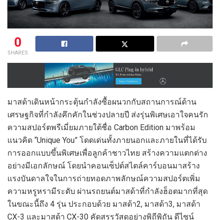
0
SHARES
มาสด้าเดินหน้ากระตุ้นกำลังซื้อผนวกกับสถานการณ์ด้าน
เศรษฐกิจที่กำลังคึกคักในช่วงปลายปี ส่งรุ่นพิเศษเอาใจคนรัก
ความสปอร์ตพรีเมี่ยมภายใต้ชื่อ Carbon Edition มาพร้อม
แนวคิด “Unique You” โดดเด่นทั้งภายนอกและภายในที่ได้รับ
การออกแบบขึ้นพิเศษเพื่อลูกค้าชาวไทย สร้างความแตกต่าง
อย่างมีเอกลักษณ์ โดยนำคอนเซ็ปต์สไตล์คาร์บอนมาสร้าง
แรงบันดาลใจในการถ่ายทอดภาพลักษณ์ความสปอร์ตเพิ่ม
ความหรูหรามีระดับ ผ่านรถยนต์มาสด้าที่กำลังฮ็อตมากที่สุด
ในขณะนี้ถึง 4 รุ่น ประกอบด้วย มาสด้า2, มาสด้า3, มาสด้า
CX-3 และมาสด้า CX-30 คัดสรรวัสดุอย่างพิถีพิถัน ดีไซน์