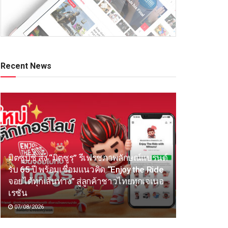
Recent News
มิตซูบิชิ ส่ง “มิตซูรุ” รีเฟรชภาพลักษณ์แบรนด์
รับ 65 ปี พร้อมเชื่อมแนวคิด “Enjoy the Ride
จอยได้ทุกเส้นทาง” สู่ลูกค้าชาวไทยทุกเจเนอ
เรชัน
07/08/2026