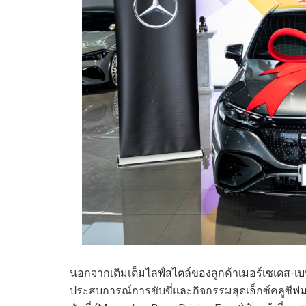
นอกจากเติมเต็มไลฟ์สไตล์ของลูกค้าเมอร์เซเดส-เ
ประสบการณ์การขับขี่และกิจกรรมสุดเอ็กซ์คลูซี