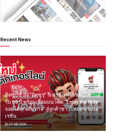
Recent News
มิตซูบิชิ ส่ง “มิตซูรุ” รีเฟรชภาพลักษณ์แบรนด์
รับ 65 ปี พร้อมเชื่อมแนวคิด “Enjoy the Ride
จอยได้ทุกเส้นทาง” สู่ลูกค้าชาวไทยทุกเจเนอ
เรชัน
07/08/2026