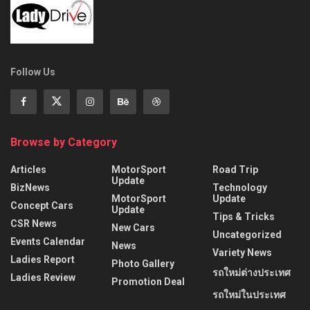
Follow Us
Browse by Category
Articles
MotorSport
Road Trip
Update
BizNews
Technology
MotorSport
Update
Concept Cars
Update
Tips & Tricks
CSR News
New Cars
Uncategorized
Events Calendar
News
Variety News
Ladies Report
Photo Gallery
รถใหม่ต่างประเทศ
Ladies Review
Promotion Deal
รถใหม่ในประเทศ