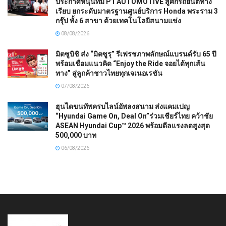
ประกาศหนุนทีม P1 AUTOMOTIVE สู้ศึกรถยนต์ทาง
เรียบ ยกระดับมาตรฐานศูนย์บริการ Honda พระราม 3
กรุ๊ป ทั้ง 6 สาขา ด้วยเทคโนโลยีสนามแข่ง
08/08/2026
มิตซูบิชิ ส่ง “มิตซูรุ” รีเฟรชภาพลักษณ์แบรนด์รับ 65 ปี
พร้อมเชื่อมแนวคิด “Enjoy the Ride จอยได้ทุกเส้น
ทาง” สู่ลูกค้าชาวไทยทุกเจเนอเรชัน
07/08/2026
ฮุนไดขนทัพครบไลน์อัพลงสนาม ส่งแคมเปญ
“Hyundai Game On, Deal On”ร่วมเชียร์ไทย คว้าชัย
ASEAN Hyundai Cup™ 2026 พร้อมดีลแรงลดสูงสุด
500,000 บาท
06/08/2026