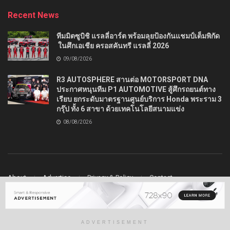
Recent News
ทีมมิตซูบิชิ แรลลี่อาร์ต พร้อมลุยป้องกันแชมป์เต็มพิกัด
ในศึกเอเชีย ครอสคันทรี แรลลี่ 2026
09/08/2026
R3 AUTOSPHERE สานต่อ MOTORSPORT DNA
ประกาศหนุนทีม P1 AUTOMOTIVE สู้ศึกรถยนต์ทาง
เรียบ ยกระดับมาตรฐานศูนย์บริการ Honda พระราม 3
กรุ๊ป ทั้ง 6 สาขา ด้วยเทคโนโลยีสนามแข่ง
08/08/2026
About
Advertise
Privacy & Policy
Contact
© 2022
Ladydrive
- Premium WordPress news & magazine theme by
Jegtheme
.
ADVERTISEMENT