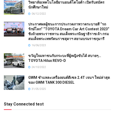
วิทยาลัยเทคโนโลยียานยนต์โตโยต้า เปิดรับสมัคร
นักศึกษาใหม่
06/12/2022
ประกาศผลผู้ชนะการประกวดภาพวาดระบายสี “รถ
รักษ์โลก” “TOYOTA Dream Car Art Contest 2023”
ชิงถ้วยพระราชทาน สมเด็จพระกนิษฐาธิราชเจ้า กรม
สมเด็จพระเทพรัตนราชสุดาฯ สยามบรมราชกุมารี
16/06/2023
ขวัญใจมหาชนกับกระบะที่ผู้หญิงขับได้ สบายๆ…
TOYOTA Hilux REVO-D
24/10/2022
GWM ชำแหละเครื่องยนต์ดีเซล 2.4T เจนฯ ใหม่ล่าสุด
ของ GWM TANK 300 DIESEL
31/05/2025
Stay Connected test