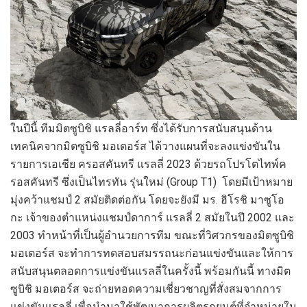
ในปีนี้ ทีมมิตซูบิชิ แรลลี่อาร์ท ซึ่งได้รับการสนับสนุนด้าน
เทคนิคจากมิตซูบิชิ มอเตอร์ส ได้วางแผนที่จะลงแข่งขันใน
รายการเอเชีย ครอสคันทรี แรลลี่ 2023 ด้วยรถโปรโตไทพ์ค
รอสคันทรี ซึ่งเป็นไทรทัน รุ่นใหม่ (Group T1) โดยมีเป้าหมาย
มุ่งคว้าแชมป์ 2 สมัยติดต่อกัน โดยจะยังมี มร. ฮิโรชิ มาซูโอ
กะ เจ้าของตำแหน่งแชมป์ดาการ์ แรลลี่ 2 สมัยในปี 2002 และ
2003 ทำหน้าที่เป็นผู้อำนวยการทีม ขณะที่วิศวกรของมิตซูบิชิ
มอเตอร์ส จะทำการทดสอบสมรรถนะก่อนแข่งขันและให้การ
สนับสนุนตลอดการแข่งขันแรลลี่ในครั้งนี้ พร้อมกันนี้ ทางมิต
ซูบิชิ มอเตอร์ส จะถ่ายทอดความเชี่ยวชาญที่สั่งสมจากการ
แข่งขันแรลลี่ เพื่อนำมาใช้พัฒนาการผลิตรถยนต์ที่จำหน่ายใน