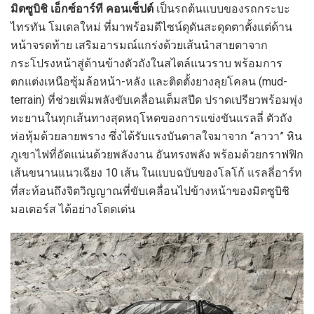
มิตซูบิชิ เอ็กซ์อาร์ที คอนเซ็ปต์
เป็นรถต้นแบบของรถกระบะ
ไทรทัน โมเดลใหม่ ที่มาพร้อมดีไซน์ดุดันสะดุดตาตั้งแต่ด้าน
หน้าจรดท้าย เสริมอารมณ์แกร่งด้วยเส้นนำสายตาจาก
กระโปรงหน้าสู่ด้านข้างตัวถังในสไตล์แนวราบ พร้อมการ
ตกแต่งเหนือซุ้มล้อหน้า-หลัง และติดตั้งยางลุยโคลน (mud-
terrain) ที่ช่วยเพิ่มพลังขับเคลื่อนเต็มสปีด ปราดเปรียวพร้อมพุ่ง
ทะยานในทุกเส้นทางสุดหฤโหดของการแข่งขันแรลลี่ ตัวถัง
ห่อหุ้มด้วยลายพราง ซึ่งได้รับแรงบันดาลใจมาจาก “ลาวา” หิน
ภูเขาไฟที่อัดแน่นด้วยพลังงาน อันทรงพลัง พร้อมด้วยกราฟฟิก
เส้นขนานแนวเฉียง 10 เส้น ในแบบฉบับของโลโก้ แรลลี่อาร์ท
ที่สะท้อนถึงจิตวิญญาณที่ขับเคลื่อนไปข้างหน้าของมิตซูบิชิ
มอเตอร์ส ได้อย่างโดดเด่น