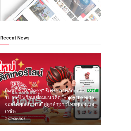
Recent News
มิตซูบิชิ ส่ง “มิตซูรุ” รีเฟรชภาพลักษณ์แบรนด์
รับ 65 ปี พร้อมเชื่อมแนวคิด “Enjoy the Ride
จอยได้ทุกเส้นทาง” สู่ลูกค้าชาวไทยทุกเจเนอ
เรชัน
07/08/2026