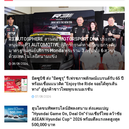
R3 AUTOSPHERE สานต่อ MOTORSPORT DNA ประกาศ
หนุนทีม P1 AUTOMOTIVE สู้ศึกรถยนต์ทางเรียบ ยกระดับ
มาตรฐานศูนย์บริการ Honda พระราม 3 กรุ๊ป ทั้ง 6 สาขา
ด้วยเทคโนโลยีสนามแข่ง
08/08/2026
มิตซูบิชิ ส่ง “มิตซูรุ” รีเฟรชภาพลักษณ์แบรนด์รับ 65 ปี
พร้อมเชื่อมแนวคิด “Enjoy the Ride จอยได้ทุกเส้น
ทาง” สู่ลูกค้าชาวไทยทุกเจเนอเรชัน
07/08/2026
ฮุนไดขนทัพครบไลน์อัพลงสนาม ส่งแคมเปญ
“Hyundai Game On, Deal On”ร่วมเชียร์ไทย คว้าชัย
ASEAN Hyundai Cup™ 2026 พร้อมดีลแรงลดสูงสุด
500,000 บาท