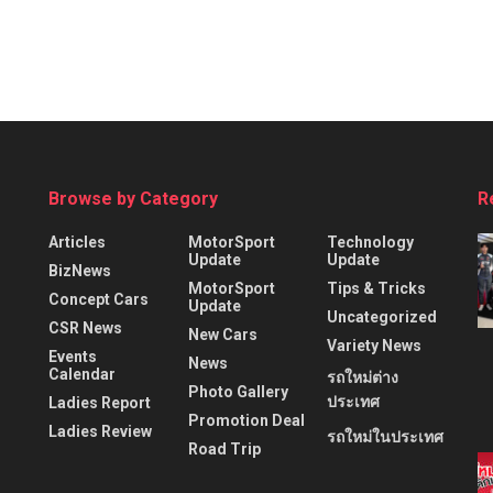
Browse by Category
R
Articles
MotorSport
Technology
Update
Update
BizNews
MotorSport
Tips & Tricks
Concept Cars
Update
Uncategorized
CSR News
New Cars
Variety News
Events
News
Calendar
รถใหม่ต่าง
Photo Gallery
ประเทศ
Ladies Report
Promotion Deal
Ladies Review
รถใหม่ในประเทศ
Road Trip