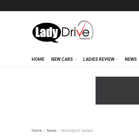
HOME
NEW CARS
LADIES REVIEW
NEWS
Home
News
MotorSport Update