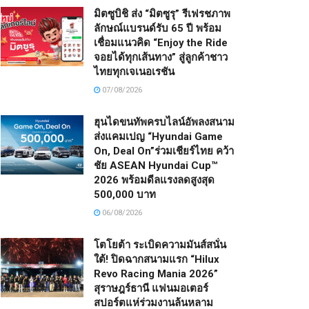
มิตซูบิชิ ส่ง “มิตซูรุ” รีเฟรชภาพ
ลักษณ์แบรนด์รับ 65 ปี พร้อม
เชื่อมแนวคิด “Enjoy the Ride
จอยได้ทุกเส้นทาง” สู่ลูกค้าชาว
ไทยทุกเจเนอเรชัน
07/08/2026
ฮุนไดขนทัพครบไลน์อัพลงสนาม
ส่งแคมเปญ “Hyundai Game
On, Deal On”ร่วมเชียร์ไทย คว้า
ชัย ASEAN Hyundai Cup™
2026 พร้อมดีลแรงลดสูงสุด
500,000 บาท
06/08/2026
โตโยต้า ระเบิดความมันส์สนั่น
ใต้! ปิดฉากสนามแรก “Hilux
Revo Racing Mania 2026”
สุราษฎร์ธานี แฟนมอเตอร์
สปอร์ตแห่ร่วมงานล้นหลาม