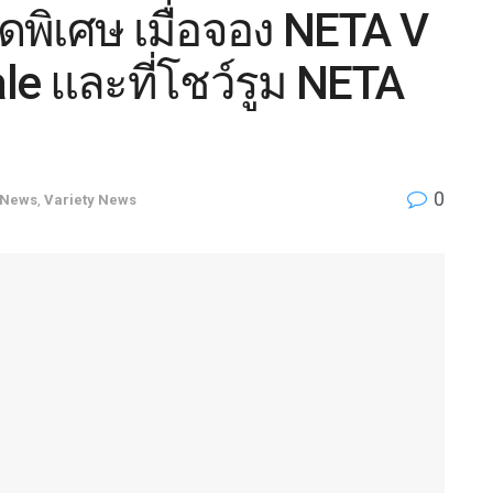
พิเศษ เมื่อจอง NETA V
le และที่โชว์รูม NETA
0
News
,
Variety News