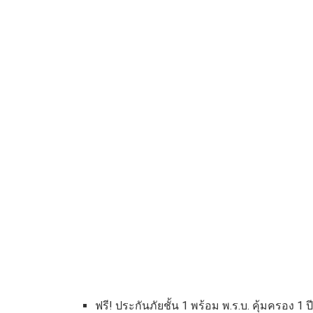
ฟรี! ประกันภัยชั้น 1 พร้อม พ.ร.บ. คุ้มครอง 1 ป