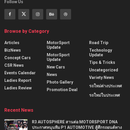
Follow Us
Browse by Category
Articles
MotorSport
Road Trip
Update
BizNews
Technology
MotorSport
Update
Concept Cars
Update
Tips & Tricks
CSR News
New Cars
Uncategorized
Events Calendar
News
Variety News
Ladies Report
Photo Gallery
รถใหม่ต่างประเทศ
Ladies Review
Promotion Deal
รถใหม่ในประเทศ
Recent News
R3 AUTOSPHERE สานต่อ MOTORSPORT DNA
ประกาศหนุนทีม P1 AUTOMOTIVE สู้ศึกรถยนต์ทาง