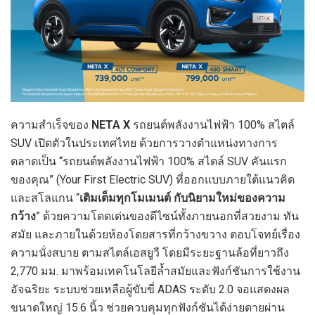
ความสำเร็จของ
NETA
X
รถยนต์พลังงานไฟฟ้า 100% สไตล์
SUV เปิดตัวในประเทศไทย ด้วยการวางตำแหน่งทางการ
ตลาดเป็น “รถยนต์พลังงานไฟฟ้า 100% สไตล์ SUV คันแรก
ของคุณ” (Your First Electric SUV) ที่ออกแบบภายใต้แนวคิด
และสโลแกน “
เติมเต็มทุกโมเมนต์ กับนิยามใหม่ของความ
กว้าง
” ด้วยความโดดเด่นของดีไซน์ทั้งภายนอกที่สวยงาม ทัน
สมัย และภายในด้วยห้องโดยสารที่กว้างขวาง ตอบโจทย์เรื่อง
ความนั่งสบาย ตามสไตล์เอสยูวี โดยมีระยะฐานล้อที่ยาวถึง
2,770 มม. มาพร้อมเทคโนโลยีล้ำสมัยและฟังก์ชันการใช้งาน
อัจฉริยะ ระบบช่วยเหลือผู้ขับขี่ ADAS ระดับ 2.0 จอแสดงผล
ขนาดใหญ่ 15.6 นิ้ว ช่วยควบคุมทุกฟังก์ชันได้ง่ายดายผ่าน