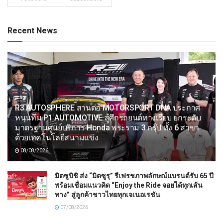
Recent News
R3 AUTOSPHERE สานต่อ MOTORSPORT DNA ประกาศ
หนุนทีม P1 AUTOMOTIVE สู้ศึกรถยนต์ทางเรียบ ยกระดับ
มาตรฐานศูนย์บริการ Honda พระราม 3 กรุ๊ป ทั้ง 6 สาขา
ด้วยเทคโนโลยีสนามแข่ง
08/08/2026
มิตซูบิชิ ส่ง “มิตซูรุ” รีเฟรชภาพลักษณ์แบรนด์รับ 65 ปี
พร้อมเชื่อมแนวคิด “Enjoy the Ride จอยได้ทุกเส้น
ทาง” สู่ลูกค้าชาวไทยทุกเจเนอเรชัน
07/08/2026