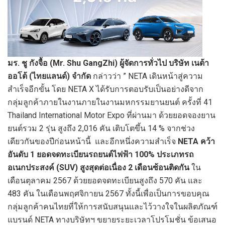
มร. ชู กังจื้อ
(
Mr. Shu GangZhi)
ผู้จัดการทั่วไป บริษัท เนต้า
ออโต้ (ไทยแลนด์) จำกัด
กล่าวว่า ” NETA เดินหน้าสู่ความ
สำเร็จอีกขั้น โดย NETA X ได้รับการตอบรับเป็นอย่างดีจาก
กลุ่มลูกค้าภายในงานภายในงานมหกรรมยานยนต์ ครั้งที่ 41
Thailand International Motor Expo ที่ผ่านมา ด้วยยอดจองยาน
ยนต์รวม 2 รุ่น สูงถึง 2,016 คัน เติบโตขึ้น 14 % จากช่วง
เดียวกันของปีก่อนหน้านี้
และอีกหนึ่งความสำเร็จ
NETA
คว้า
อันดับ 1 ยอดจดทะเบียนรถยนต์ไฟฟ้า 100% ประเภทรถ
อเนกประสงค์
(
SUV) สูงสุดต่อเนื่อง 2 เดือนซ้อนติดกัน
ใน
เดือนตุลาคม 2567 ด้วยยอดจดทะเบียนสูงถึง 570 คัน และ
483 คัน ในเดือนพฤศจิกายน 2567 ทั้งนี้เพื่อเป็นการขอบคุณ
กลุ่มลูกค้าคนไทยที่ให้การสนับสนุนและไว้วางใจในผลิตภัณฑ์
แบรนด์ NETA ทางบริษัทฯ ขยายระยะเวลาโปรโมชั่น ข้อเสนอ