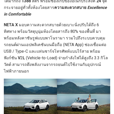
ได้มากถึง
1388
ลิตร พร้อมช่องเก็บของอเนกประสงค์
24
จุด
กระจายอยู่ทั่วทั้งห้องโดยสาร
ความสะดวกสบาย
Excellence
in Comfortable
NETA X
มอบความสะดวกสบายด้วยเบาะนั่งปรับได้ถึง 6
ทิศทาง พร้อมวัสดุบุนุ่มห้องโดยสารถึง 80% ของพื้นที่ มา
พร้อมหลังคาซันรูฟแบบพาโนรามา รวมไปถึงระบบควบคุม
รถยนต์ผ่านแอปพลิเคชันบนมือถือ (NETA App) ช่องเชื่อมต่อ
USB / Type-C และแท่นชาร์จโทรศัพท์แบบไร้สาย พร้อม
ฟังก์ชัน
V
2
L
(Vehicle-to-Load)
จ่ายกำลังไฟได้สูงถึง 3.3 กิโล
วัตต์ สามารถดึงพลังงานจากรถยนต์ไปใช้งานกับอุปกรณ์
ไฟฟ้าภายนอก