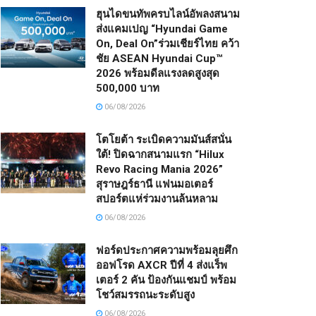
ฮุนไดขนทัพครบไลน์อัพลงสนาม
ส่งแคมเปญ “Hyundai Game
On, Deal On”ร่วมเชียร์ไทย คว้า
ชัย ASEAN Hyundai Cup™
2026 พร้อมดีลแรงลดสูงสุด
500,000 บาท
06/08/2026
โตโยต้า ระเบิดความมันส์สนั่น
ใต้! ปิดฉากสนามแรก “Hilux
Revo Racing Mania 2026”
สุราษฎร์ธานี แฟนมอเตอร์
สปอร์ตแห่ร่วมงานล้นหลาม
06/08/2026
ฟอร์ดประกาศความพร้อมลุยศึก
ออฟโรด AXCR ปีที่ 4 ส่งแร็พ
เตอร์ 2 คัน ป้องกันแชมป์ พร้อม
โชว์สมรรถนะระดับสูง
06/08/2026