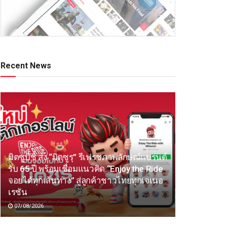
Recent News
มิตซูบิชิ ส่ง “มิตซูรุ” รีเฟรชภาพลักษณ์แบรนด์
รับ 65 ปี พร้อมเชื่อมแนวคิด “Enjoy the Ride
จอยได้ทุกเส้นทาง” สู่ลูกค้าชาวไทยทุกเจเนอ
เรชัน
07/08/2026