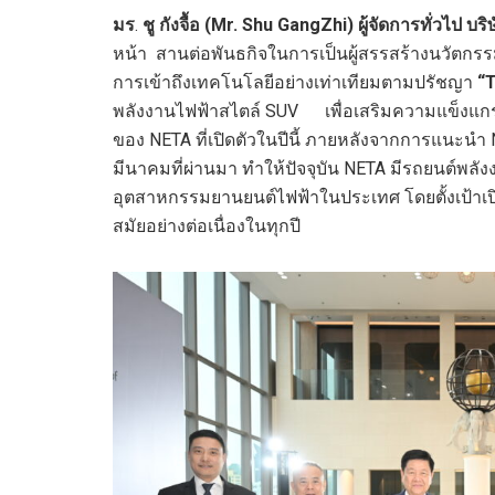
มร
.
ชู กังจื้อ
(Mr. Shu GangZhi)
ผู้จัดการทั่วไป บร
หน้า
สานต่อพันธกิจในการเป็นผู้สรรสร้างนวัตกรรม
การเข้าถึงเทคโนโลยีอย่างเท่าเทียมตามปรัชญา
“
T
พลังงานไฟฟ้าสไตล์ SUV เพื่อเสริมความแข็งแกร่งใ
ของ NETA ที่เปิดตัวในปีนี้ ภายหลังจากการแนะนำ N
มีนาคมที่ผ่านมา ทำให้ปัจจุบัน NETA มีรถยนต์พลั
อุตสาหกรรมยานยนต์ไฟฟ้าในประเทศ โดยตั้งเป้าเปิ
สมัยอย่างต่อเนื่องในทุกปี