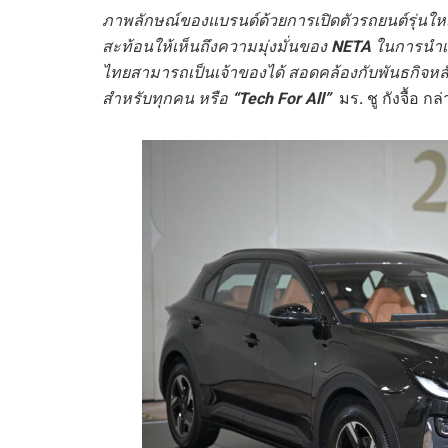
ภาพลักษณ์ของแบรนด์ด้วยการเปิดตัวรถยนต์รุ่นให
สะท้อนให้เห็นถึงความมุ่งมั่นของ
NETA
ในการนำเส
ไทย
สามารถเป็นเจ้าของได้
สอดคล้องกับ
พันธกิจห
สําหรับทุกคน หรือ
“
Tech For All”
มร
.
ชู กังจื้อ กล