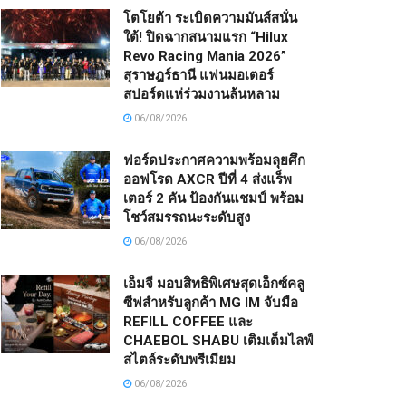
โตโยต้า ระเบิดความมันส์สนั่น
ใต้! ปิดฉากสนามแรก “Hilux
Revo Racing Mania 2026”
สุราษฎร์ธานี แฟนมอเตอร์
สปอร์ตแห่ร่วมงานล้นหลาม
06/08/2026
ฟอร์ดประกาศความพร้อมลุยศึก
ออฟโรด AXCR ปีที่ 4 ส่งแร็พ
เตอร์ 2 คัน ป้องกันแชมป์ พร้อม
โชว์สมรรถนะระดับสูง
06/08/2026
เอ็มจี มอบสิทธิพิเศษสุดเอ็กซ์คลู
ซีฟสำหรับลูกค้า MG IM จับมือ
REFILL COFFEE และ
CHAEBOL SHABU เติมเต็มไลฟ์
สไตล์ระดับพรีเมียม
06/08/2026