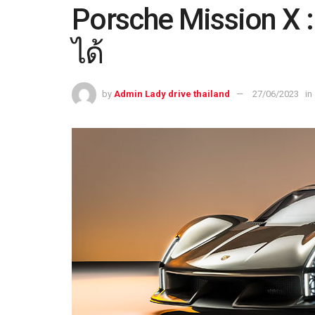
Porsche Mission X 
ได้
by
Admin Lady drive thailand
27/06/2023
in