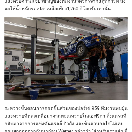
และด้วยความเชี่ยวชาญของทีมงานวิศวกรจากสตุ๊ทการ์ท ส่ง
ผลให้น้ำหนักรถเปล่าเหลือเพียง1,260 กิโลกรัมเท่านั้น
ระหว่างขั้นตอนการถอดชิ้นส่วนของปอร์เช่ 959 ทีมงานพบฝุ่น
และทรายที่หลงเหลือมาจากทะเลทรายในแอฟริกา ตั้งแต่รถที่
กลับมาจากการแข่งขันแรลลี่ ตัวถัง และชิ้นส่วนกลไกไม่เคย
ถูกแยกออกจากกันมาก่อน Werner กล่าวว่า “สำหรับเราแล้ว นี่