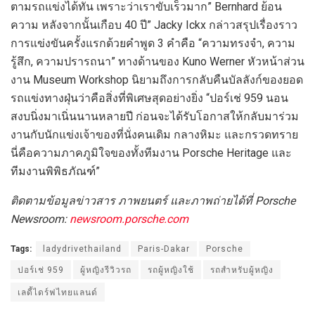
ตามรถแข่งได้ทัน เพราะว่าเราขับเร็วมาก” Bernhard ย้อน
ความ หลังจากนั้นเกือบ 40 ปี” Jacky Ickx กล่าวสรุปเรื่องราว
การแข่งขันครั้งแรกด้วยคำพูด 3 คำคือ “ความทรงจำ, ความ
รู้สึก, ความปรารถนา” ทางด้านของ Kuno Werner หัวหน้าส่วน
งาน Museum Workshop นิยามถึงการกลับคืนบัลลังก์ของยอด
รถแข่งทางฝุ่นว่าคือสิ่งที่พิเศษสุดอย่างยิ่ง “ปอร์เช่ 959 นอน
สงบนิ่งมาเนิ่นนานหลายปี ก่อนจะได้รับโอกาสให้กลับมาร่วม
งานกับนักแข่งเจ้าของที่นั่งคนเดิม กลางหิมะ และกรวดทราย
นี่คือความภาคภูมิใจของทั้งทีมงาน Porsche Heritage และ
ทีมงานพิพิธภัณฑ์”
ติดตามข้อมูลข่าวสาร ภาพยนตร์ และภาพถ่ายได้ที่
Porsche
Newsroom:
newsroom.porsche.com
Tags:
ladydrivethailand
Paris-Dakar
Porsche
ปอร์เช่ 959
ผู้หญิงรีวิวรถ
รถผู้หญิงใช้
รถสำหรับผู้หญิง
เลดี้ไดร์ฟไทยแลนด์