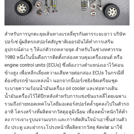
สำหรับการบุกตะลุยเส้นทางแรลลี่ทุรกันดารระยะยาว บริษัท
ปอร์เช่ ผู้ผลิตรถสปอร์ตสัญชาติเยอรมันได้ทำการเสริม
อุปกรณ์ต่าง ๆ ให้แก่ตัวรถหลายจุด สำหรับในช่วงทศวรรษ
1980 หนึ่งในนั้นคือการติดตั้งกล่องควบคุมเครื่องยนต์ หรือ
engine control units (ECUs) ซึ่งต้องวางตำแหน่งเอาไว้ค่อน
ข้างสูง เพื่อหลีกเลี่ยงความเสียหายต่อกล่อง ECUs ในกรณีที่
ต้องขับรถข้ามแหล่งน้ำ นอกจากนี้ปอร์เช่ยังจัดเตรียมชุด
ระบายความร้อนน้ำมันเครื่อง oil cooler และท่อทางเดิน
น้ำมันเครื่องไว้ใต้ปีกหลังสำหรับการแข่งขันแรลลี่โดยเฉพาะ
รวมถึงถ่ายทอดเทคโนโลยีมอเตอร์สปอร์ตล้ำยุคลงไปในตัวรถ
อาทิ โครงสร้างที่ผลิตจากวัสดุอลูมิเนียม เพื่อลดน้ำหนักให้ต่ำ
ลง การเจาะรูบนจานเบรก และการตัดสินใจนำเอาชิ้นส่วนตัว
ถัง ประตู และฝากระโปรงหน้าที่ผลิตจากวัสดุ Kevlar มาใช้