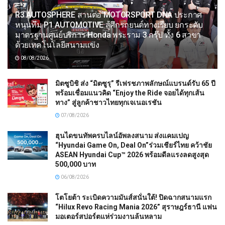
R3 AUTOSPHERE สานต่อ MOTORSPORT DNA ประกาศ
หนุนทีม P1 AUTOMOTIVE สู้ศึกรถยนต์ทางเรียบ ยกระดับ
มาตรฐานศูนย์บริการ Honda พระราม 3 กรุ๊ป ทั้ง 6 สาขา
ด้วยเทคโนโลยีสนามแข่ง
08/08/2026
มิตซูบิชิ ส่ง “มิตซูรุ” รีเฟรชภาพลักษณ์แบรนด์รับ 65 ปี
พร้อมเชื่อมแนวคิด “Enjoy the Ride จอยได้ทุกเส้น
ทาง” สู่ลูกค้าชาวไทยทุกเจเนอเรชัน
07/08/2026
ฮุนไดขนทัพครบไลน์อัพลงสนาม ส่งแคมเปญ
“Hyundai Game On, Deal On”ร่วมเชียร์ไทย คว้าชัย
ASEAN Hyundai Cup™ 2026 พร้อมดีลแรงลดสูงสุด
500,000 บาท
06/08/2026
โตโยต้า ระเบิดความมันส์สนั่นใต้! ปิดฉากสนามแรก
“Hilux Revo Racing Mania 2026” สุราษฎร์ธานี แฟน
มอเตอร์สปอร์ตแห่ร่วมงานล้นหลาม