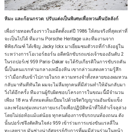
หิมะ และก้อนกรวด
:
ปรับแต่งเป็นพิเศษเพื่อหวนคืนบัลลังก์
เพื่อถ่ายทอดเรื่องราวในอดีตตั้งแต่ปี 1986 ให้สมจริงที่สุดเท่าที่
จะเป็นไปได้ ทีมงาน Porsche Heritage และทีมงานจาก
พิพิธภัณฑ์ ได้เชิญ Jacky Ickx มาเยี่ยมชมตัวรถที่กำลังอยู่ใน
ระหว่างการโอเวอร์ฮอร์น อดีตนักขับรถแข่งเจ้าของอันดับ 2
ในรถปอร์เช่ 959 Paris-Dakar จะได้รับเกียรติในการขับรถคัน
นี้เป็นคนแรกท่ามกลางเหมืองหิน เขากล่าวแสดงความรู้สึก
ว่า“เมื่อกลับเข้าไปภายในรถ ความทรงจำทั้งหลายของผมหวน
กลับมาทันทีทันใด ผมจะไม่ลืมทุกคนที่มีส่วนทำให้มันกลับมา
วิ่งได้อีกครั้ง ทีมงานผู้รับผิดชอบโครงการในขณะนี้มีจำนวน
เพียง 18 คน ทั้งหมดเต็มเปี่ยมไปด้วยจิตวิญญาณอันเข้มแข็ง
และพร้อมทุ่มเทแรงกายแรงใจเพื่อปฏิบัติหน้าที่ให้สำเร็จลุล่วง
โดยไม่ย่อท้อแม้แต่น้อย ทุกคนต้องการขับรถบนท้องถนน ดัง
นั้นปอร์เช่จึงตัดสินใจส่ง 959 เข้าร่วมการแข่งขันแรลลี่ใน
ทะเลทราย มันช่างน่าอัศจรรย์กับการที่ผมมีส่วนร่วมในหน้า