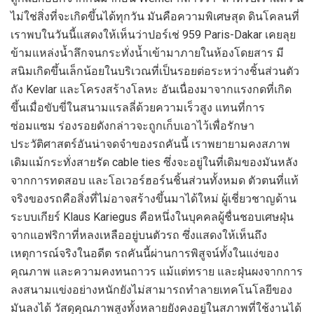
ไม่ใช่สิ่งที่จะเกิดขึ้นได้ทุกวัน มันคือความพิเศษสุด ดินโคลนที่
เราพบในวันนี้แสดงให้เห็นว่าปอร์เช่ 959 Paris-Dakar เคยลุย
ข้ามแหล่งน้ำลึกจนกระทั่งน้ำเข้ามาภายในห้องโดยสาร มี
สนิมเกิดขึ้นเล็กน้อยในบริเวณที่เป็นรอยต่อระหว่างชิ้นส่วนตัว
ถัง Kevlar และโครงสร้างโลหะ อันเนื่องมาจากแรงกดที่เกิด
ขึ้นเมื่อขับขี่ในสนามแรลลี่ด้วยความเร็วสูง แทนที่การ
ซ่อมแซม ร่องรอยดังกล่าวจะถูกเก็บเอาไว้เพื่อรักษา
ประวัติศาสตร์อันน่าจดจำของรถคันนี้ เราพยายามคงสภาพ
เดิมแม้กระทั่งสายรัด cable ties ซึ่งจะอยู่ในที่เดิมของมันหลัง
จากการทดสอบ และโอเวอร์ฮอร์นชิ้นส่วนทั้งหมด ตัวตนที่แท้
จริงของรถคือสิ่งที่ไม่อาจสร้างขึ้นมาได้ใหม่ ผู้เชี่ยวชาญด้าน
ระบบเกียร์ Klaus Kariegus คือหนึ่งในบุคคลผู้ชื่นชอบเศษฝุ่น
จากแอฟริกาที่หลงเหลืออยู่บนตัวรถ ซึ่งแสดงให้เห็นถึง
เหตุการณ์จริงในอดีต รถคันนี้ผ่านการพิสูจน์ทั้งในแง่ของ
คุณภาพ และความคงทนถาวร แม้แต่ทราย และฝุ่นผงจากการ
ลงสนามแข่งอย่างหนักยังไม่สามารถทำลายเทคโนโลยีของ
มันลงได้ วัสดุคุณภาพสูงทั้งหลายยังคงอยู่ในสภาพที่ใช้งานได้