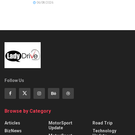
06/08/2026
Follow Us
Browse by Category
Articles
MotorSport
Road Trip
Update
BizNews
Technology