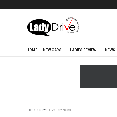
HOME
NEW CARS
LADIES REVIEW
NEWS
Home
News
Variety News