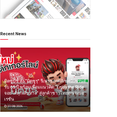
Recent News
มิตซูบิชิ ส่ง “มิตซูรุ” รีเฟรชภาพลักษณ์แบรนด์
รับ 65 ปี พร้อมเชื่อมแนวคิด “Enjoy the Ride
จอยได้ทุกเส้นทาง” สู่ลูกค้าชาวไทยทุกเจเนอ
เรชัน
07/08/2026