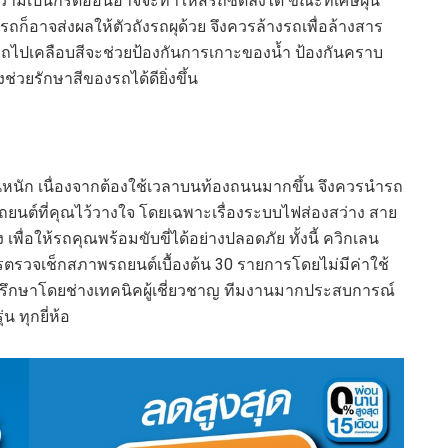
ความเป็นกรดอ่อนอาจจะทำให้สีรถซีดลงได้ ขณะที่เศษฝุ่น
ถก็อาจส่งผลให้ตัวถังรถผุด้วย จึงควรล้างรถเพื่อล้างสาร
รถไปเคลือบสีจะช่วยป้องกันการเกาะของน้ำ ป้องกันคราบ
่วยรักษาสีของรถได้ดียิ่งขึ้น
หนัก เนื่องจากต้องใช้เวลาบนท้องถนนมากขึ้น จึงควรนำรถ
ถยนต์ที่คุณไว้วางใจ โดยเฉพาะเรื่องระบบไฟส่องสว่าง สาย
ื่อให้รถคุณพร้อมขับขี่ได้อย่างปลอดภัย ทั้งนี้ ควิกเลน
รตรวจเช็กสภาพรถยนต์เบื้องต้น 30 รายการโดยไม่มีค่าใช้
รึกษาโดยช่างเทคนิคผู้เชี่ยวชาญ ทีมงานมากประสบการณ์
น ทุกยี่ห้อ