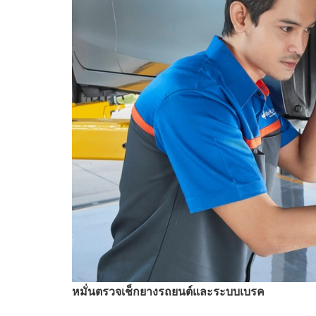
หมั่นตรวจเช็กยางรถยนต์และระบบเบรค