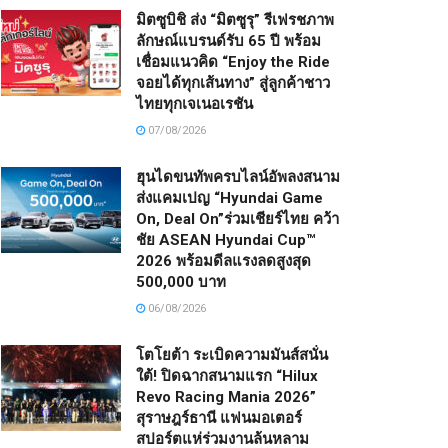
มิตซูบิชิ ส่ง “มิตซูรุ” รีเฟรชภาพ
ลักษณ์แบรนด์รับ 65 ปี พร้อม
เชื่อมแนวคิด “Enjoy the Ride
จอยได้ทุกเส้นทาง” สู่ลูกค้าชาว
ไทยทุกเจเนอเรชัน
07/08/2026
ฮุนไดขนทัพครบไลน์อัพลงสนาม
ส่งแคมเปญ “Hyundai Game
On, Deal On”ร่วมเชียร์ไทย คว้า
ชัย ASEAN Hyundai Cup™
2026 พร้อมดีลแรงลดสูงสุด
500,000 บาท
06/08/2026
โตโยต้า ระเบิดความมันส์สนั่น
ใต้! ปิดฉากสนามแรก “Hilux
Revo Racing Mania 2026”
สุราษฎร์ธานี แฟนมอเตอร์
สปอร์ตแห่ร่วมงานล้นหลาม