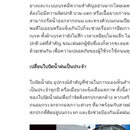
ยางและระบบเบรคมีความสำคัญอย่างมากโดยเฉพาะใ
ต้องไม่มีความผิดปกติ บวม แตก หรือเนื้อยางเก่าจน
สามารถรีดน้ำออกจากถนน และทรงตัวบนถนนเปียก
พอดีไม่อ่อนหรือแข็งเกินไปก็จะช่วยเรื่องการยึด
เบรค ทั้งผ้าเบรคว่ายังไม่สึก เวลาเหยียบไม่จมลึก 
ปกติ แต่ที่สำคัญ ขณะฝนตกผู้ขับขี่เองก็ควรชะลอ
ด้วยเช่นกัน เพื่อความปลอดภัยของผู้ใช้รถใช้ถนนท
เปลี่ยนใบปัดน้ำฝนเป็นประจำ
ใบปัดน้ำฝน อุปกรณ์สำคัญที่ช่วยในการมองเห็นสำ
เป็นประจำทุกปี หรือเมื่อยางแข็งเสื่อมสภาพ ทั
ของใบปัดน้ำฝนเพื่อกำจัดสิ่งสกปรกตกค้าง หากเ
ถนอมกระจกจากมลภาวะต่างๆ ที่มาพร้อมกับสายฝ
สกปรกที่ติดอยู่บนกระจก และยังช่วยป้องกันเม็ดฝนเก