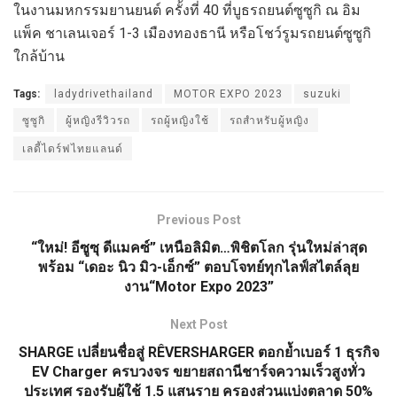
ในงานมหกรรมยานยนต์ ครั้งที่ 40 ที่บูธรถยนต์ซูซูกิ ณ อิม
แพ็ค ชาเลนเจอร์ 1-3 เมืองทองธานี หรือโชว์รูมรถยนต์ซูซูกิ
ใกล้บ้าน
Tags:
ladydrivethailand
MOTOR EXPO 2023
suzuki
ซูซูกิ
ผู้หญิงรีวิวรถ
รถผู้หญิงใช้
รถสำหรับผู้หญิง
เลดี้ไดร์ฟไทยแลนด์
Previous Post
“ใหม่! อีซูซุ ดีแมคซ์” เหนือลิมิต…พิชิตโลก รุ่นใหม่ล่าสุด
พร้อม “เดอะ นิว มิว-เอ็กซ์” ตอบโจทย์ทุกไลฟ์สไตล์ลุย
งาน“Motor Expo 2023”
Next Post
SHARGE เปลี่ยนชื่อสู่ RÊVERSHARGER ตอกย้ำเบอร์ 1 ธุรกิจ
EV Charger ครบวงจร ขยายสถานีชาร์จความเร็วสูงทั่ว
ประเทศ รองรับผู้ใช้ 1.5 แสนราย ครองส่วนแบ่งตลาด 50%