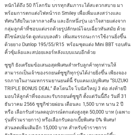
หนักได้ถึง 50 กิโลกรัม บรรทุกสัมภาระได้สะดวกสบาย มา
พร้อมการตกแต่งไฟหน้ารถ Smiley เพื่อเพิ่มแสงสว่างและ
ทัศนวิสัยในเวลากลางคืน และอีกหนึ่งรุ่น เอาใจสายแต่งจาก
กลุ่มลูกค้าที่ชอบแต่งรถด้วยรูปลักษณ์โฉบเฉี่ยวทันสมัย ด้วย
ดีไซน์สปอร์ต ดูเท่แบบลงตัว เพิ่มสมรรถนะการใช้งานยิ่งขึ้น
ด้วยยาง Dunlop 195/55/R15 พร้อมชุดแต่ง Mini BBT รอบคัน
คิ้วซุ้มล้อและสปอยเลอร์หลังแบบแนบอีกด้วย
ซูซูกิ ยังเตรียมข้อเสนอสุดพิเศษสำหรับลูกค้าทุกท่านให้
สามารถเป็นเจ้าของรถยนต์ซูซูกิทุกรุ่นได้ง่ายยิ่งขึ้น เพียงจอง
รถภายในงานมหกรรมยานยนต์นี้ รับแคมเปญพิเศษ “SUZUKI
TRIPLE BONUS DEAL” ดีลโดนใจ โบนัสใหญ่ 3 ต่อ ส่งท้ายปี
มอบให้ลูกค้าที่จองและรับรถยนต์ซูซูกิ ตั้งแต่วันนี้ถึง วันที่ 31
ธันวาคม 2566 ซูซูกิช่วยผ่อน เดือนละ 1,500 บาท นาน 2 ปี
หรือ เลือกรับส่วนลดอุปกรณ์ตกแต่งสูงสุด 50,000 บาท (เฉพาะ
รุ่นที่ร่วมรายการ) หรือเลือกรับดอกเบี้ยพิเศษ 0% พิเศษ!
ส่วนลดเพิ่มเติมอีก 15,000 บาท สำหรับข้าราชการ