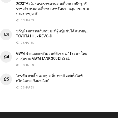
2023” ชิงถ้วยพระราชทาน สมเด็จพระกนิษฐาธิ
ราชเจ้า กรมสมเด็จพระเทพรัตนราชสุดาฯ สยาม
บรมราชกุมารี
0 SHARES
ขวัญใจมหาชนกับกระบะที่ผู้หญิงขับได้ สบายๆ…
TOYOTA Hilux REVO-D
0 SHARES
GWM ชำแหละเครื่องยนต์ดีเซล 2.4T เจนฯ ใหม่
ล่าสุดของ GWM TANK 300 DIESEL
0 SHARES
ไทรทัน ตัวเตี้ย ครบทุกแค็บ ตอบโจทย์ทั้งไลฟ์
สไตล์และเชิงพาณิชย์
0 SHARES