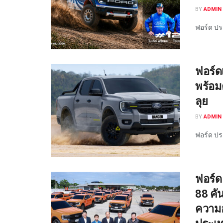
BY
ADMIN 
ฟอร์ด ปร
ฟอร์ดเ
พร้อม
ลุย
BY
ADMIN 
ฟอร์ด ปร
ฟอร์ด
88 ค
ความอ