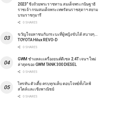
2023” ชิงถ้วยพระราชทาน สมเด็จพระกนิษฐาธิ
ราชเจ้า กรมสมเด็จพระเทพรัตนราชสุดาฯ สยาม
บรมราชกุมารี
0 SHARES
ขวัญใจมหาชนกับกระบะที่ผู้หญิงขับได้ สบายๆ…
TOYOTA Hilux REVO-D
0 SHARES
GWM ชำแหละเครื่องยนต์ดีเซล 2.4T เจนฯ ใหม่
ล่าสุดของ GWM TANK 300 DIESEL
0 SHARES
ไทรทัน ตัวเตี้ย ครบทุกแค็บ ตอบโจทย์ทั้งไลฟ์
สไตล์และเชิงพาณิชย์
0 SHARES