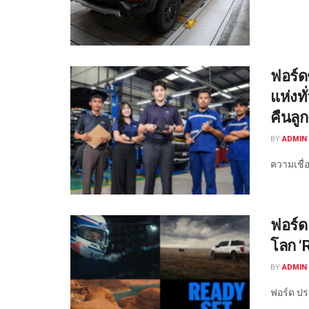
ฟอร์ด
แห่งท
คืนลูก
BY
ADMIN 
ความเชื่
ฟอร์ด
โลก ‘
BY
ADMIN 
ฟอร์ด ประ