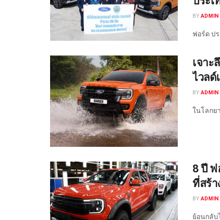
ประเ
BY
ADMIN 
ฟอร์ด ประ
เจาะล
ไวลด์
BY
ADMIN 
ในโลกยา
8 ปี 
ที่สร
BY
ADMIN 
ย้อนกลับไ