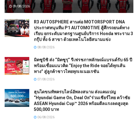
09/08/2026
R3 AUTOSPHERE สานต่อ MOTORSPORT DNA
ประกาศหนุนทีม P1 AUTOMOTIVE สู้ศึกรถยนต์ทาง
เรียบ ยกระดับมาตรฐานศูนย์บริการ Honda พระราม 3
กรุ๊ป ทั้ง 6 สาขา ด้วยเทคโนโลยีสนามแข่ง
08/08/2026
มิตซูบิชิ ส่ง “มิตซูรุ” รีเฟรชภาพลักษณ์แบรนด์รับ 65 ปี
พร้อมเชื่อมแนวคิด “Enjoy the Ride จอยได้ทุกเส้น
ทาง” สู่ลูกค้าชาวไทยทุกเจเนอเรชัน
07/08/2026
ฮุนไดขนทัพครบไลน์อัพลงสนาม ส่งแคมเปญ
“Hyundai Game On, Deal On”ร่วมเชียร์ไทย คว้าชัย
ASEAN Hyundai Cup™ 2026 พร้อมดีลแรงลดสูงสุด
500,000 บาท
06/08/2026