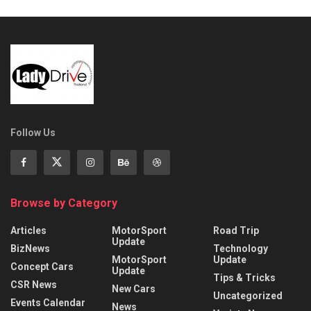
Follow Us
Browse by Category
Articles
MotorSport
Road Trip
Update
BizNews
Technology
MotorSport
Update
Concept Cars
Update
Tips & Tricks
CSR News
New Cars
Uncategorized
Events Calendar
News