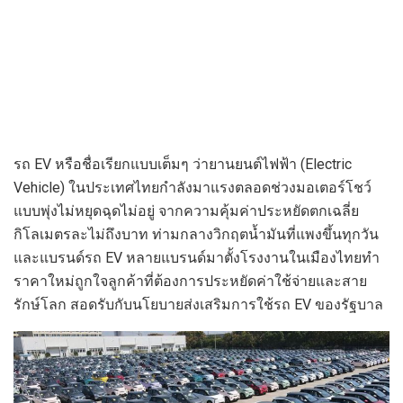
รถ EV หรือชื่อเรียกแบบเต็มๆ ว่ายานยนต์ไฟฟ้า (Electric
Vehicle) ในประเทศไทยกำลังมาแรงตลอดช่วงมอเตอร์โชว์
แบบพุ่งไม่หยุดฉุดไม่อยู่ จากความคุ้มค่าประหยัดตกเฉลี่ย
กิโลเมตรละไม่ถึงบาท ท่ามกลางวิกฤตน้ำมันที่แพงขึ้นทุกวัน
และแบรนด์รถ EV หลายแบรนด์มาตั้งโรงงานในเมืองไทยทำ
ราคาใหม่ถูกใจลูกค้าที่ต้องการประหยัดค่าใช้จ่ายและสาย
รักษ์โลก สอดรับกับนโยบายส่งเสริมการใช้รถ EV ของรัฐบาล