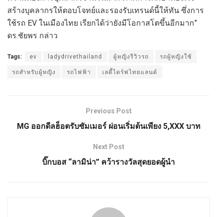
สร้างบุคลากรให้ตอบโจทย์และรองรับเทรนด์นี้ให้ทัน ซึ่งการ
ใช้รถ EV ในเมืองไทย เรียกได้ว่ายังมีโอกาสโตขึ้นอีกมาก”
ดร.ชัยพร กล่าว
Tags:
ev
ladydrivethailand
ผู้หญิงรีวิวรถ
รถผู้หญิงใช้
รถสำหรับผู้หญิง
รถไฟฟ้า
เลดี้ไดร์ฟไทยแลนด์
Previous Post
MG ออกดีลฮ็อตรับซัมเมอร์ ผ่อนเริ่มต้นเพียง 5,XXX บาท
Next Post
บิ๊กบอส “ลามิน่า” คว้ารางวัลสุดยอดผู้นำ