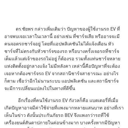
ดร.ชัยพร กล่าวเพิ่มเติมว่า ปัญหาของผู้ใช้งานรถ EV ที่
อาจพบเจอเวลาในเวลานี้ อย่างเช่น ที่ชาร์จเสีย หรืออาจจะมี
คนจอดรถชาร์จอยู่ โดยที่แอปพลิเคชันไม่ได้แจ้งเตือน หัว
ชาร์จที่ไม่ตรงกับหัวชาร์จของรถ หรือบางครั้งเจอรถที่ชาร์จ
เต็มแล้วแต่เจ้าของรถไม่อยู่ ก็ต้องรอ รวมทั้งแท่นชาร์จหลาย
แห่งติดตั้งอยู่กลางแจ้ง ไม่มีหลังคา เหล่านี้คือปัญหาที่จะต้อง
เจอหากต้องชาร์จรถ EV จากสถานีชาร์จสาธารณะ อย่างไร
ก็ตาม เชื่อว่าอีกไม่นานระบบ แอปพลิเคชัน และสถานีชาร์จ
จะมีการเปลี่ยนแปลงไปในทางที่ดีขึ้น
อีกเรื่องที่คนใช้งานรถ EV กังวลก็คือ แบตเตอรี่ที่เมื่อ
เกิดปัญหาอาจมีค่าใช้จ่ายที่แพงมากหลายแสนบาท อย่างที่เรา
เห็นในข่าว ดังนั้นประกันภัยรถ BEV จึงแพงกว่ารถที่ใช้
เครื่องยนต์สันดาปภายในค่อนข้างมาก บางครั้งหากมีปัญหา