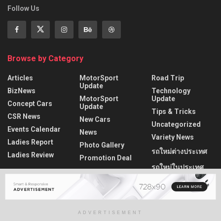
Follow Us
Browse by Category
Articles
MotorSport
Road Trip
Update
BizNews
Technology
MotorSport
Update
Concept Cars
Update
Tips & Tricks
CSR News
New Cars
Uncategorized
Events Calendar
News
Variety News
Ladies Report
Photo Gallery
รถใหม่ต่างประเทศ
Ladies Review
Promotion Deal
รถใหม่ในประเทศ
Recent News
มิตซูบิชิ ส่ง “มิตซูรุ” รีเฟรชภาพลักษณ์แบรนด์รับ 65 ปี
ADVERTISEMENT