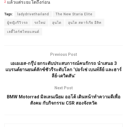
แล้วแต่ระยะใดถึงก่อน
2
Tags:
ladydrivethailand
The New Staria Elite
ผู้หญิงรีวิวรถ
รถใหม่
ฮุนได
ฮุนได สตาร์เรีย อีลิท
เลดี้ไดร์ฟไทยแลนด์
Previous Post
เอเอเอส-กรุ๊ป ยกระดับประสบการณ์คนรักรถ นำเสนอ 3
แบรนด์ยานยนต์ลักซ์ชัวรีระดับโลก ‘ปอร์เช่ เบนท์ลีย์ และฮาร์
ลีย์-เดวิดสัน’
Next Post
BMW Motorrad มิลเลนเนียม ออโต้ เดินหน้าทำความดีเพื่อ
สังคม กับกิจกรรม CSR สองจังหวัด