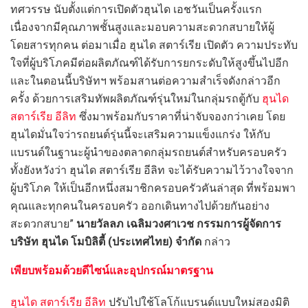
ทศวรรษ นับตั้งแต่การเปิดตัวฮุนได เอชวันเป็นครั้งแรก
เนื่องจากมีคุณภาพชั้นสูงและมอบความสะดวกสบายให้ผู้
โดยสารทุกคน ต่อมาเมื่อ ฮุนได สตาร์เรีย เปิดตัว ความประทับ
ใจที่ผู้บริโภคมีต่อผลิตภัณฑ์ได้รับการยกระดับให้สูงขึ้นไปอีก
และในตอนนี้บริษัทฯ พร้อมสานต่อความสำเร็จดังกล่าวอีก
ครั้ง ด้วยการเสริมทัพผลิตภัณฑ์รุ่นใหม่ในกลุ่มรถตู้กับ
ฮุนได
สตาร์เรีย อีลิท
ซึ่งมาพร้อมกับราคาที่น่าจับจองกว่าเคย โดย
ฮุนไดมั่นใจว่ารถยนต์รุ่นนี้จะเสริมความแข็งแกร่ง ให้กับ
แบรนด์ในฐานะผู้นำของตลาดกลุ่มรถยนต์สำหรับครอบครัว
ทั้งยังหวังว่า ฮุนได สตาร์เรีย อีลิท จะได้รับความไว้วางใจจาก
ผู้บริโภค ให้เป็นอีกหนึ่งสมาชิกครอบครัวคันล่าสุด ที่พร้อมพา
คุณและทุกคนในครอบครัว ออกเดินทางไปด้วยกันอย่าง
สะดวกสบาย”
นายวัลลภ เฉลิมวงศาเวช กรรมการผู้จัดการ
บริษัท ฮุนได โมบิลิตี้ (ประเทศไทย) จำกัด
กล่าว
เพียบพร้อมด้วยดีไซน์และอุปกรณ์มาตรฐาน
ฮุนได สตาร์เรีย อีลิท
ปรับไปใช้โลโก้แบรนด์แบบใหม่สองมิติ