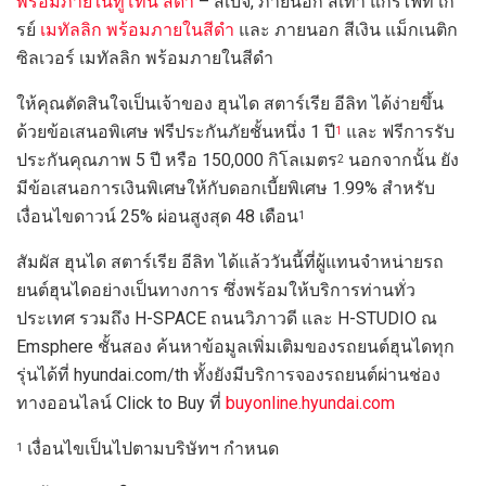
พร้อมภายในทูโทน สีดำ
– สีเบจ, ภายนอก สีเทา แกรไฟท์ เก
รย์
เมทัลลิก
พร้อมภายในสีดำ
และ ภายนอก สีเงิน แม็กเนติก
ซิลเวอร์ เมทัลลิก พร้อมภายในสีดำ
ให้คุณตัดสินใจเป็นเจ้าของ ฮุนได สตาร์เรีย อีลิท ได้ง่ายขึ้น
ด้วยข้อเสนอพิเศษ ฟรีประกันภัยชั้นหนึ่ง 1 ปี
และ ฟรีการรับ
1
ประกันคุณภาพ 5 ปี หรือ 150,000 กิโลเมตร
นอกจากนั้น ยัง
2
มีข้อเสนอการเงินพิเศษให้กับดอกเบี้ยพิเศษ 1.99% สำหรับ
เงื่อนไขดาวน์ 25% ผ่อนสูงสุด 48 เดือน
1
สัมผัส ฮุนได สตาร์เรีย อีลิท ได้แล้ววันนี้ที่ผู้แทนจำหน่ายรถ
ยนต์ฮุนไดอย่างเป็นทางการ ซึ่งพร้อมให้บริการท่านทั่ว
ประเทศ รวมถึง
H-SPACE ถนนวิภาวดี และ H-STUDIO ณ
Emsphere ชั้นสอง ค้นหาข้อมูลเพิ่มเติมของรถยนต์ฮุนไดทุก
รุ่นได้ที่ hyundai.com/th ทั้งยังมีบริการจองรถยนต์ผ่านช่อง
ทางออนไลน์ Click to Buy ที่
buyonline.hyundai.com
เงื่อนไขเป็นไปตามบริษัทฯ กำหนด
1