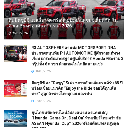
ทีมมิตซูบิชิ แรลลี่อาร์ต พร้อมลุยป้องกันแชมป์เต็มพิกัด ใน
ศึกเอเชีย ครอสคันทรี แรลลี่ 2026
09/08/2026
R3 AUTOSPHERE สานต่อ MOTORSPORT DNA
ประกาศหนุนทีม P1 AUTOMOTIVE สู้ศึกรถยนต์ทาง
เรียบ ยกระดับมาตรฐานศูนย์บริการ Honda พระราม 3
กรุ๊ป ทั้ง 6 สาขา ด้วยเทคโนโลยีสนามแข่ง
08/08/2026
มิตซูบิชิ ส่ง “มิตซูรุ” รีเฟรชภาพลักษณ์แบรนด์รับ 65 ปี
พร้อมเชื่อมแนวคิด “Enjoy the Ride จอยได้ทุกเส้น
ทาง” สู่ลูกค้าชาวไทยทุกเจเนอเรชัน
07/08/2026
ฮุนไดขนทัพครบไลน์อัพลงสนาม ส่งแคมเปญ
“Hyundai Game On, Deal On”ร่วมเชียร์ไทย คว้าชัย
ASEAN Hyundai Cup™ 2026 พร้อมดีลแรงลดสูงสุด