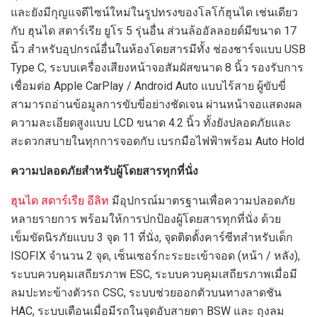
และยังมีกุญแจดีไซน์ใหม่ในรูปทรงของโลโก้ฮุนได เช่นเดียว
กับ ฮุนได สตาร์เรีย ยูโร 5 รุ่นอื่น ส่วนล้ออัลลอยด์มีขนาด 17
นิ้ว สำหรับอุปกรณ์อื่นในห้องโดยสารมีทั้ง ช่องชาร์จแบบ USB
Type C, ระบบเครื่องเสียงหน้าจอสัมผัสขนาด 8 นิ้ว รองรับการ
เชื่อมต่อ Apple CarPlay / Android Auto แบบไร้สาย ผู้ขับขี่
สามารถอ่านข้อมูลการขับขี่อย่างชัดเจน ผ่านหน้าจอแสดงผล
ความละเอียดสูงแบบ LCD ขนาด 4.2 นิ้ว ทั้งยังปลอดภัยและ
สะดวกสบายในทุกการจอดกับ เบรกมือไฟฟ้าพร้อม Auto Hold
ความปลอดภัยสำหรับผู้โดยสารทุกที่นั่ง
ฮุนได สตาร์เรีย อีลิท
มีอุปกรณ์มาตรฐานเพื่อความปลอดภัย
หลายรายการ พร้อมให้การปกป้องผู้โดยสารทุกที่นั่ง ด้วย
เข็มขัดนิรภัยแบบ 3 จุด 11 ที่นั่ง, จุดติดตั้งคาร์ซีทสำหรับเด็ก
ISOFIX จำนวน 2 จุด, เซ็นเซอร์กะระยะเข้าจอด (หน้า / หลัง),
ระบบควบคุมเสถียรภาพ ESC, ระบบควบคุมเสถียรภาพเมื่อมี
ลมปะทะข้างตัวรถ CSC, ระบบช่วยออกตัวบนทางลาดชัน
HAC, ระบบเตือนเมื่อมีรถในจุดอับสายตา BSW และ ถุงลม