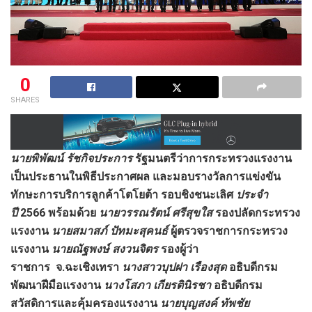
0
SHARES
นายพิพัฒน์ รัชกิจประการ
รัฐมนตรีว่าการกระทรวงแรงงาน
เป็นประธานในพิธีประกาศผล และมอบรางวัลการแข่งขัน
ทักษะการบริการลูกค้าโตโยต้า รอบชิงชนะเลิศ
ประจำ
ปี
2566 พร้อมด้วย
นายวรรณรัตน์ ศรีสุขใส
รองปลัดกระทรวง
แรงงาน
นายสมาสภ์
ปัทมะสุคนธ์
ผู้ตรวจราชการกระทรวง
แรงงาน
นายณัฐพงษ์ สงวนจิตร
รองผู้ว่า
ราชการ จ.ฉะเชิงเทรา
นางสาวบุปฝา เรืองสุด
อธิบดีกรม
พัฒนาฝีมือแรงงาน
นางโสภา
เกียรตินิรชา
อธิบดีกรม
สวัสดิการและคุ้มครองแรงงาน
นายบุญสงค์ ทัพชัย