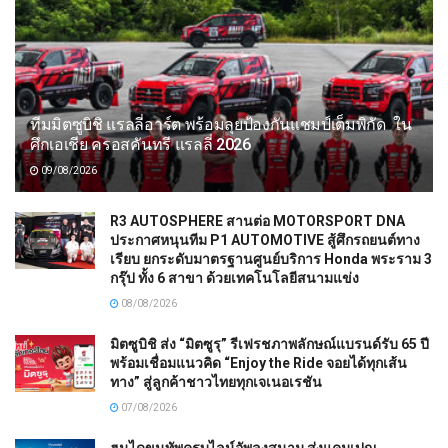
ทีมมิตซูบิชิ แรลลี่อาร์ต พร้อมลุยป้องกันแชมป์เต็มพิกัด ใน
ศึกเอเชีย ครอสคันทรี แรลลี่ 2026
09/08/2026
R3 AUTOSPHERE สานต่อ MOTORSPORT DNA
ประกาศหนุนทีม P1 AUTOMOTIVE สู้ศึกรถยนต์ทาง
เรียบ ยกระดับมาตรฐานศูนย์บริการ Honda พระราม 3
กรุ๊ป ทั้ง 6 สาขา ด้วยเทคโนโลยีสนามแข่ง
08/08/2026
มิตซูบิชิ ส่ง “มิตซูรุ” รีเฟรชภาพลักษณ์แบรนด์รับ 65 ปี
พร้อมเชื่อมแนวคิด “Enjoy the Ride จอยได้ทุกเส้น
ทาง” สู่ลูกค้าชาวไทยทุกเจเนอเรชัน
07/08/2026