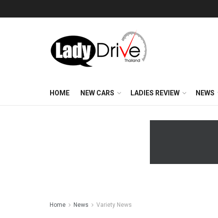
HOME
NEW CARS
LADIES REVIEW
NEWS
Home
News
Variety News