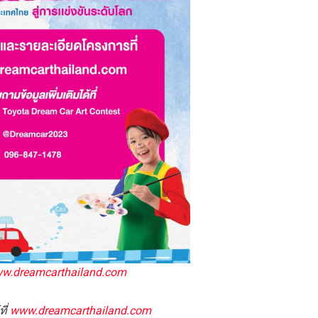
w.dreamcarthailand.com
ที่
www.dreamcarthailand.com