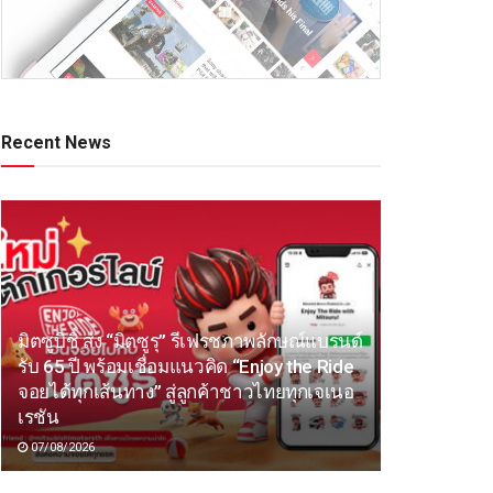
Recent News
มิตซูบิชิ ส่ง “มิตซูรุ” รีเฟรชภาพลักษณ์แบรนด์
รับ 65 ปี พร้อมเชื่อมแนวคิด “Enjoy the Ride
จอยได้ทุกเส้นทาง” สู่ลูกค้าชาวไทยทุกเจเนอ
เรชัน
07/08/2026