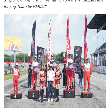
5
“
บุญโชค ถิรธารากร
”
หมายเลข 15 จากทีม “
Nexzet HGR
Racing Team by PMC52
”