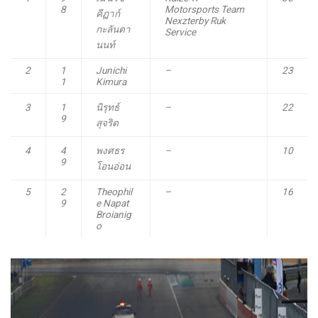
8
Motorsports Team
คีฏาก์
Nexzter
by Ruk
กะลันตา
Service
นนท์
2
1
Junichi
–
23
1
Kimura
3
1
นิรุทธ์
–
22
9
สุจริต
4
4
พงศธร
–
10
9
โอนอ่อน
5
2
Theophil
–
16
9
e Napat
Broianig
o