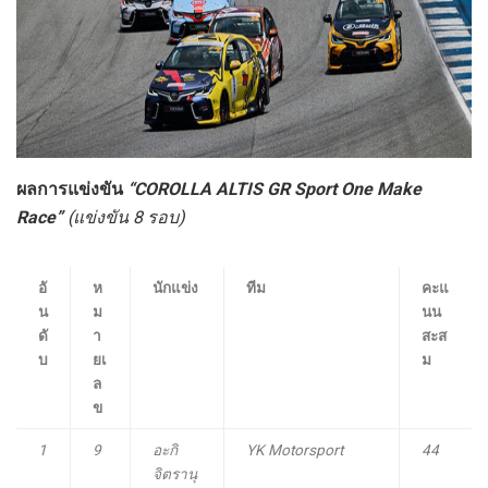
ผลการแข่งขัน
“
COROLLA ALTIS GR Sport One Make
Race
”
(แข่งขัน
8 รอบ)
อั
ห
นักแข่ง
ทีม
คะแ
น
ม
นน
ดั
า
สะส
บ
ยเ
ม
ล
ข
1
9
อะกิ
YK Motorsport
44
จิตรานุ