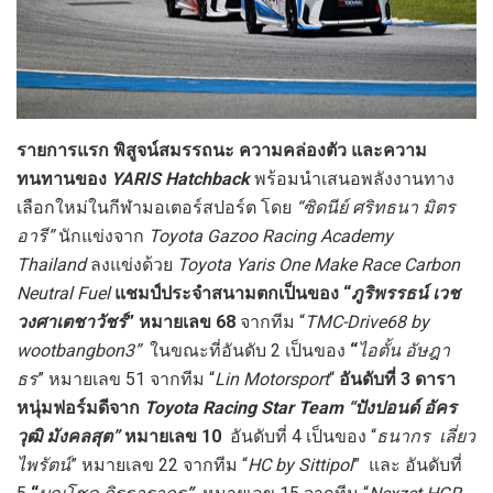
รายการแรก พิสูจน์สมรรถนะ ความคล่องตัว และความ
ทนทานของ
YARIS Hatchback
พร้อมนำเสนอพลังงานทาง
เลือกใหม่ในกีฬามอเตอร์สปอร์ต โดย
“ซิดนีย์ ศริทธนา มิตร
อารี”
นักแข่งจาก
Toyota Gazoo Racing Academy
Thailand
ลงแข่งด้วย
Toyota Yaris One Make Race Carbon
Neutral Fuel
แชมป์ประจำสนามตกเป็นของ “
ภูริพรรธน์ เวช
วงศาเตชาวัชร์
” หมายเลข
68
จากทีม “
TMC-Drive68 by
wootbangbon3
”
ในขณะที่อันดับ 2 เป็นของ
“
ไอตั้น อัษฎา
ธร
” หมายเลข 51
จากทีม “
Lin Motorsport
“
อันดับที่
3
ดารา
หนุ่มฟอร์มดีจาก
Toyota Racing Star Team
“ปังปอนด์
อัคร
วุฒิ มังคลสุต
”
หมายเลข
10
อันดับที่
4 เป็นของ
“
ธนากร เลี่ยว
ไพรัตน์
” หมายเลข 22 จากทีม “
HC by Sittipol
” และ อันดับที่