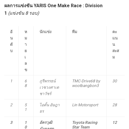
ผลการแข่งขัน
YARIS One Make Race : Division
1
(แข่งขัน
8 รอบ)
อั
ห
นักแข่ง
ทีม
คะ
น
ม
แน
ดั
า
น
บ
ย
สะส
เ
ม
ล
ข
1
6
ภูรีพรรธน์
TMC-Drive68 by
30
8
wootbangbon3
เวชวงศาเต
ชาวัชร์
2
5
ไอตั้น อัษฎา
Lin Motorsport
28
1
ธร
3
1
อัครวุฒิ
Toyota Racing
12
0
Star Team
มังคลสุต