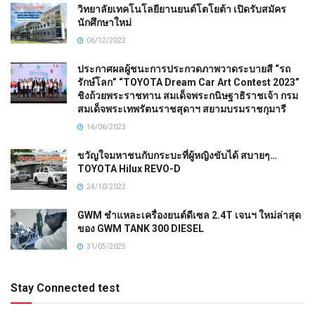
วิทยาลัยเทคโนโลยียานยนต์โตโยต้า เปิดรับสมัคร
นักศึกษาใหม่
06/12/2022
ประกาศผลผู้ชนะการประกวดภาพวาดระบายสี “รถ
รักษ์โลก” “TOYOTA Dream Car Art Contest 2023”
ชิงถ้วยพระราชทาน สมเด็จพระกนิษฐาธิราชเจ้า กรม
สมเด็จพระเทพรัตนราชสุดาฯ สยามบรมราชกุมารี
16/06/2023
ขวัญใจมหาชนกับกระบะที่ผู้หญิงขับได้ สบายๆ…
TOYOTA Hilux REVO-D
24/10/2022
GWM ชำแหละเครื่องยนต์ดีเซล 2.4T เจนฯ ใหม่ล่าสุด
ของ GWM TANK 300 DIESEL
31/05/2025
Stay Connected test