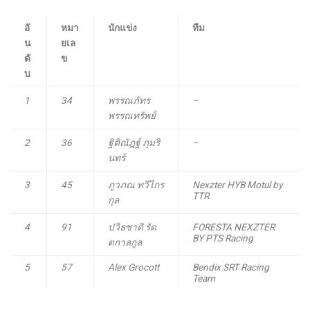
อั
หมา
นักแข่ง
ทีม
น
ยเล
ดั
ข
บ
1
34
พรรณภัทร
–
พรรณทรัพย์
2
36
ฐิติณัฎฐ์ ภุมริ
–
นทร์
3
45
ภูวภณ ทวีไกร
Nexzter HYB Motul by
TTR
กุล
4
91
ปวิธชาติ รัต
FORESTA NEXZTER
BY PTS Racing
ตกาลกูล
5
57
Alex Grocott
Bendix SRT Racing
Team