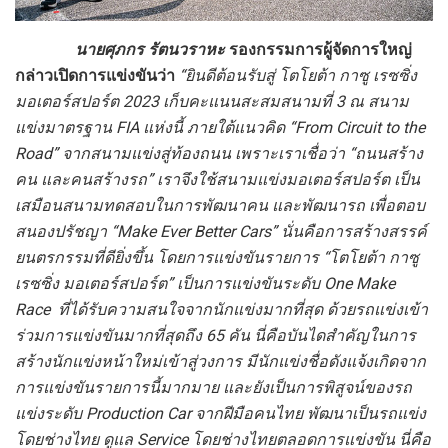
นายศุภกร รัตนวราหะ
รองกรรมการผู้จัดการใหญ่
กล่าวเปิดการแข่งขันว่า
“
ยินดีต้อนรับสู่ โตโยต้า กาซู เรซซิ่ง
มอเตอร์สปอร์ต 2023 เก็บคะแนนสะสมสนามที่ 3 ณ สนาม
แข่งมาตรฐาน
FIA
แห่งนี้
ภายใต้แนวคิด “
From Circuit to the
Road”
จากสนามแข่งสู่ท้องถนน
เพราะเราเชื่อว่า “ถนนสร้าง
คน และคนสร้างรถ”
เราจึงใช้สนามแข่งมอเตอร์สปอร์ต เป็น
เสมือนสนามทดสอบในการพัฒนาคน และพัฒนารถ เพื่อตอบ
สนองปรัชญา “
Make Ever Better Cars”
นั่นคือการสร้างสรรค์
ยนตรกรรมที่ดียิ่งขึ้น โดยการแข่งขันรายการ “โตโยต้า กาซู
เรซซิ่ง มอเตอร์สปอร์ต” เป็นการแข่งขันระดับ
One Make
Race
ที่ได้รับความสนใจจากนักแข่งมากที่สุด
ด้วยรถแข่งเข้า
ร่วมการแข่งขันมากที่สุดถึง 65 คัน
นี่คือบันไดสำคัญในการ
สร้างนักแข่งหน้าใหม่เข้าสู่วงการ
มีนักแข่งชื่อดังแจ้งเกิดจาก
การแข่งขันรายการนี้มากมาย
และยังเป็นการพิสูจน์ของรถ
แข่งระดับ
Production
C
ar
จากฝีมือคนไทย พัฒนาเป็นรถแข่ง
โดยช่างไทย ดูแล
Service
โดยช่างไทยตลอดการแข่งขัน
นี่คือ