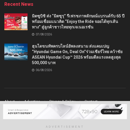
Recent News
มิตซูบิชิ ส่ง “มิตซูรุ” รีเฟรชภาพลักษณ์แบรนด์รับ 65 ปี
พร้อมเชื่อมแนวคิด “Enjoy the Ride จอยได้ทุกเส้น
ทาง” สู่ลูกค้าชาวไทยทุกเจเนอเรชัน
07/08/2026
ฮุนไดขนทัพครบไลน์อัพลงสนาม ส่งแคมเปญ
“Hyundai Game On, Deal On”ร่วมเชียร์ไทย คว้าชัย
ASEAN Hyundai Cup™ 2026 พร้อมดีลแรงลดสูงสุด
500,000 บาท
06/08/2026
About
Advertise
Privacy & Policy
Contact
© 2022
Ladydrive
- Premium WordPress news & magazine theme by
Jegtheme
.
ADVERTISEMENT