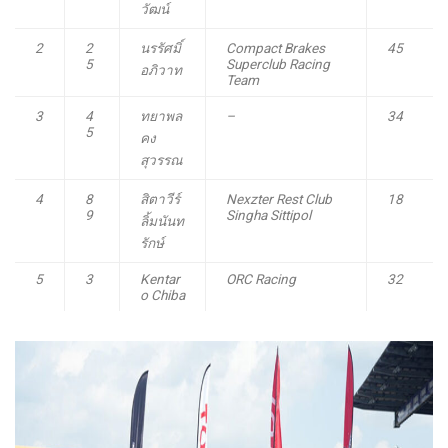
วัฒน์
2
2
นรรัศมิ์
Compact Brakes
45
5
Superclub Racing
อภิวาท
Team
3
4
ทยาพล
–
34
5
คง
สุวรรณ
4
8
สิตาวีร์
Nexzter Rest Club
18
9
Singha Sittipol
ลิ้มนันท
รักษ์
5
3
Kentar
ORC Racing
32
o Chiba