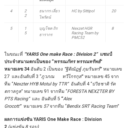
4
2
ธนากร เลี่ยว
HC by Sittipol
20
2
ไพรัตน์
5
1
บุญโชค ถิร
Nexzet HGR
8
5
Racing Team by
ธารากร
PMC52
ในขณะที่
“
YARIS One make Race : Division
2
”
แชมป์
ประจำสนามตกเป็นของ “
พรรณภัทร พรรณทรัพย์
”
หมายเลข
34
อันดับ 2 เป็นของ
“
ฐิติณัฎฐ์ ภุมรินทร์
”
หมายเลข
27
และอันดับที่ 3 “
ภูวภณ ทวีไกรกุล
”
หมายเลข
45 จาก
ทีม “
Nexzter HYB Motul by TTR
”
อันดับที่ 4 “
ปวิธชาติ รัต
ตกาลกูล
” หมายเลข 91 จากทีม “
FORESTA NEXZTER BY
PTS Racing
”
และ อันดับที่ 5
“
Alex
Grocott
”
หมายเลข
57
จากทีม “
Bendix SRT Racing Team
”
ผลการแข่งขัน
YARIS One Make Race : Division
2
(แข่งขัน 8 รอบ)