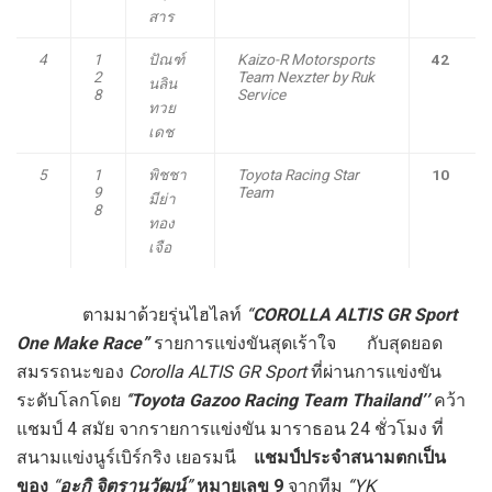
สาร
4
1
ปัณฑ์
Kaizo-R Motorsports
42
2
Team Nexzter by Ruk
นลิน
8
Service
ทวย
เดช
5
1
พิชชา
Toyota Racing Star
10
9
Team
มีย่า
8
ทอง
เจือ
ตามมาด้วยรุ่นไฮไลท์
“
COROLLA ALTIS GR Sport
One Make Race”
รายการแข่งขันสุดเร้าใจ
กับสุดยอด
สมรรถนะของ
Corolla ALTIS GR Sport
ที่ผ่านการแข่งขัน
ระดับโลกโดย
‘‘
Toyota Gazoo Racing
Team Thailand’’
คว้า
แชมป์ 4 สมัย จากรายการแข่งขัน มาราธอน 24 ชั่วโมง ที่
สนามแข่งนูร์เบิร์กริง เยอรมนี
แชมป์ประจำสนามตกเป็น
ของ
“
อะกิ จิตรานุวัฒน์
”
หมายเลข
9
จากทีม
“
YK