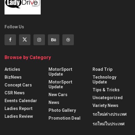
Follow Us
Browse by Category
Articles
MotorSport
Road Trip
Update
BizNews
Technology
MotorSport
Update
Concept Cars
Update
Tips & Tricks
CSR News
New Cars
Uncategorized
Events Calendar
News
Variety News
Ladies Report
Photo Gallery
รถใหม่ต่างประเทศ
Ladies Review
Promotion Deal
รถใหม่ในประเทศ