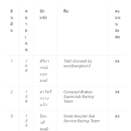
อั
ห
นัก
ทีม
คะ
น
ม
แข่ง
แน
ดั
า
น
บ
ย
สะ
เ
สม
ล
ข
1
1
ศิริภา
TMC-Drive68 by
34
6
wootbangbon3
กรณ์
8
แยบ
ยนต์
2
1
สาวิตรี
Compact Brakes
34
3
Superclub Racing
กวาง
8
Team
แก้ว
3
1
ปิยะ
Smile Nexzter Ruk
42
3
Service Racing Team
วดี
5
พฤฒิ