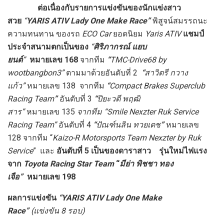
ต่อเนื่องกับรายการแข่งขันของนักแข่งสาว
สวย
“
YARIS ATIV Lady One Make Race”
พิสูจน์สมรรถนะ
ความทนทาน ของรถ
ECO Car
ยอดนิยม
Yaris ATIV
แชมป์
ประจำสนามตกเป็นของ
“
ศิริภากรณ์ แยบ
ยนต์
”
หมายเลข
168
จากทีม
“
TMC-Drive68 by
wootbangbon3
”
ตามมาด้วยอันดับที่
2
“
สาวิตรี กวาง
แก้ว
”
หมายเลข 138
จากทีม
“
Compact Brakes Superclub
Racing Team
”
อันดับที่
3
“
ปิยะวดี พฤฒิ
สาร
”
หมายเลข
135
จากทีม “
Smile Nexzter Ruk Service
Racing Team”
อันดับที่ 4
“
ปัณฑ์นลิน ทวยเดช
”
หมายเลข
128
จากทีม “
Kaizo-R Motorsports Team Nexzter by Ruk
Service
” และ
อันดับที่
5 เป็นของดาราสาว รุ่นใหม่ไฟแรง
จาก
Toyota Racing Star Team
“
มีย่า พิชชา ทอง
เจือ
”
หมายเลข
198
ผลการแข่งขัน
“
YARIS ATIV Lady One Make
Race
”
(
แข่งขัน
8 รอบ)