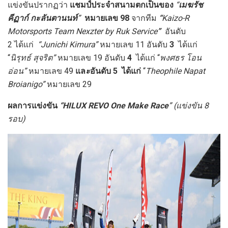
แข่งขันปรากฏว่า
แชมป์ประจำสนามตกเป็นของ
“
เมฆรัช
คีฏาก์ กะลันตานนท์
”
หมายเลข
98
จากทีม
“
Kaizo-R
Motorsports Team Nexzter by Ruk Service
”
อันดับ
2
ได้แก่
“
Junichi Kimura
”
หมายเลข 11
อันดับ
3
ได้แก่
“
นิรุทธ์ สุจริต
”
หมายเลข 19
อันดับ
4
ได้แก่ “
พงศธร โอน
อ่อน
”
หมายเลข 49
แล
ะ
อันดับ
5
ได้แก่
“
Theophile Napat
Broianigo
”
หมายเลข 29
ผลการแข่งขัน
“
HILUX REVO One Make Race
” (แข่งขัน 8
รอบ)