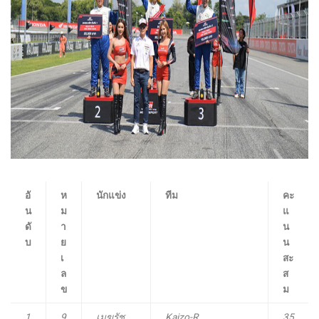
อั
ห
นักแข่ง
ทีม
คะ
น
ม
แ
ดั
า
น
บ
ย
น
เ
สะ
ล
ส
ข
ม
1
9
เมฆรัช
Kaizo-R
35