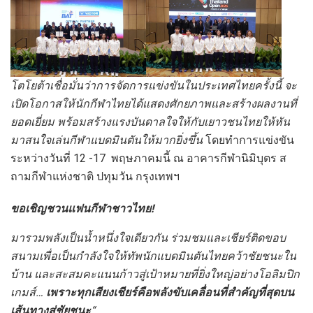
โตโยต้าเชื่อมั่นว่าการจัดการแข่งขันในประเทศไทยครั้งนี้ จะ
เปิดโอกาสให้นักกีฬาไทยได้แสดงศักยภาพและสร้างผลงานที่
ยอดเยี่ยม พร้อมสร้างแรงบันดาลใจให้กับเยาวชนไทยให้หัน
มาสนใจเล่นกีฬาแบดมินตันให้มากยิ่งขึ้น
โดยทำการแข่งขัน
ระหว่างวันที่ 12 -17 พฤษภาคมนี้ ณ อาคารกีฬานิมิบุตร ส
ถามกีฬาแห่งชาติ ปทุมวัน กรุงเทพฯ
ขอเชิญชวนแฟนกีฬาชาวไทย
!
มารวมพลังเป็นน้ำหนึ่งใจเดียวกัน ร่วมชมและเชียร์ติดขอบ
สนามเพื่อเป็นกำลังใจให้ทัพนักแบดมินตันไทยคว้าชัยชนะใน
บ้าน และสะสมคะแนนก้าวสู่เป้าหมายที่ยิ่งใหญ่อย่างโอลิมปิก
เกมส์…
เพราะทุกเสียงเชียร์คือพลังขับเคลื่อนที่สำคัญที่สุดบน
เส้นทางสู่ชัยชนะ
“