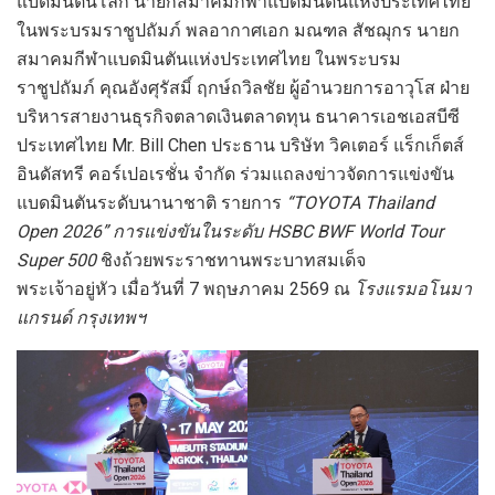
แบดมินตันโลก นายกสมาคมกีฬาแบดมินตันแห่งประเทศไทย
ในพระบรมราชูปถัมภ์ พลอากาศเอก มณฑล สัชฌุกร นายก
สมาคมกีฬาแบดมินตันแห่งประเทศไทย ในพระบรม
ราชูปถัมภ์ คุณอังศุรัสมิ์ ฤกษ์ถวิลชัย ผู้อำนวยการอาวุโส ฝ่าย
บริหารสายงานธุรกิจตลาดเงินตลาดทุน ธนาคารเอชเอสบีซี
ประเทศไทย Mr. Bill Chen ประธาน บริษัท วิคเตอร์ แร็กเก็ตส์
อินดัสทรี คอร์เปอเรชั่น จำกัด ร่วมแถลงข่าวจัดการแข่งขัน
แบดมินตันระดับนานาชาติ รายการ
“TOYOTA Thailand
Open 2026” การแข่งขันในระดับ HSBC BWF World Tour
Super 500
ชิงถ้วยพระราชทานพระบาทสมเด็จ
พระเจ้าอยู่หัว เมื่อวันที่ 7 พฤษภาคม 2569 ณ
โรงแรมอโนมา
แกรนด์
กรุงเทพฯ